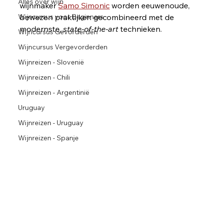
Alles over wijn
wijnmaker 
Samo Simonic
 worden eeuwenoude, 
Wijncursus voor Beginners
bewezen praktijken gecombineerd met de 
modernste, 
state-of-the-art
 technieken.
Wijncursus Gevorderden
Wijncursus Vergevorderden
Wijnreizen - Slovenië
Wijnreizen - Chili
Wijnreizen - Argentinië
Uruguay
Wijnreizen - Uruguay
Wijnreizen - Spanje