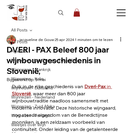
All Posts
jacqueline de Gouw
25 apr 2024
1 minuten om te lezen
All Posts
DVERI - PAX Beleef 800 jaar
Agenda
wijnbouwgeschiedenis in
Wijnreizen door Europa-Zuid-Afrika
Slovenië,
Wijnreizen - Frankrijk
Wijnreizen - Italie
Bijgewerkt op:
5 mei
Duik in de rijke geschiedenis van 
Dveri-Pax
 in 
Wijnreizen - Duitsland
Slovenië
, waar meer dan 800 jaar 
Wijnreizen - Nederland
wijnbouwtraditie naadloos samensmelt met 
Wijnreizen - Zuid Afrika
moderne innovatie. Deze historische wijngaard, 
nog steeds eigendom van de Benedictijnse 
Wijnreizen - Portugal
monniken, is een zeldzaam voorbeeld van 
Weetjes over Wijn
continuïteit. Onder leiding van de getalenteerde 