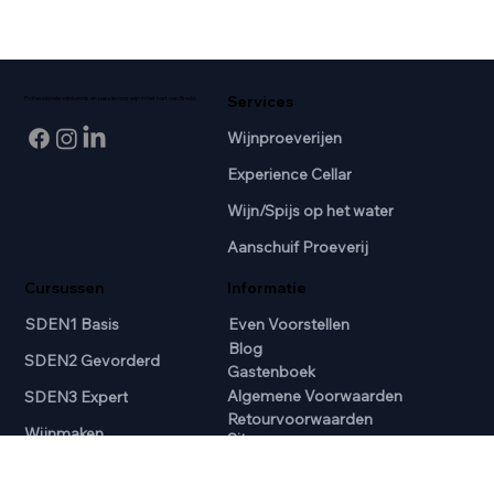
Services
Professionele wijnkennis en passie voor wijn in het hart van Breda.
Wijnproeverijen
Experience Cellar
Wijn/Spijs op het water
Aanschuif Proeverij
Cursussen
Informatie
SDEN1 Basis
Even Voorstellen
Blog
SDEN2 Gevorderd
Gastenboek
Algemene Voorwaarden
SDEN3 Expert
Retourvoorwaarden
Wijnmaken
Sitemap