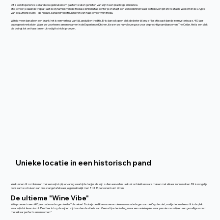
Dit is een Experience Cellar die we gebruiken om gasten te laten genieten van wijn in een prachtige ambiance.
Stel je voor: je daalt de trap af, laat de dynamiek van de Bredase binnenstad achter je en stapt een wereld binnen waar de tijd even lijkt stil te staan. Welkom in de Crypte
van de Lutherse Kerk – de nieuwe, karaktervolle thuishaven van Passie voor Wijn Breda.
Wijn is meer dan alleen een drank; het is een verhaal van tijd, geduld en traditie. Er is dan ook geen plek die beter bij onze filosofie past dan deze mysterieuze, 400 jaar
oude gewelvenkelder. Waar we voorheen samenkwamen in de Experience Kitchen, kiezen we nu vol overgave voor de prachtige ambiance van The Cellar. Het is een plek
die dwingt tot onthaasten en uitnodigt tot écht proeven.
Unieke locatie in een historisch pand
We kunnen dit combineren met een wijn/spijs ervaring waarbij de hapjes de wijn zullen aanvullen. Je kunt ontdekken wat smaken met elkaar kunnen doen. Dit is mogelijk
door aan te schuiven aan onze lange tafel waar je gemakkelijk met 8 tot 15 personen kunt zitten.
De ultieme "Wine Vibe"
Wijn proeven in een 400 jaar oude verborgen kelder? Jazeker! Zodra je de dikke muren en de eeuwenoude bogen van de Crypte ziet, voel je het meteen: dit is de plek
waar wijn tot leven komt. De sfeer is top, de wijnen zijn koud en de vibe is aan. Geen stijve bedoeling, maar een unieke plek waar passie voor wijn en een gezellige avond
met elkaar perfect samenkomen."