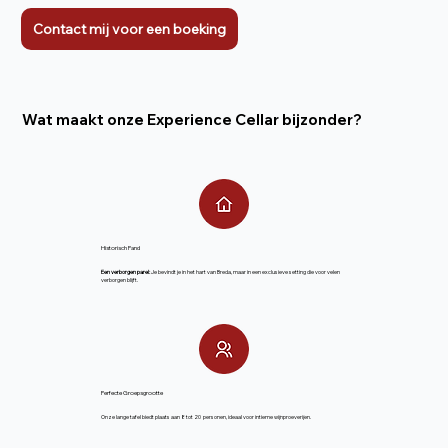
Contact mij voor een boeking
Wat maakt onze Experience Cellar bijzonder?
Historisch Pand
Een verborgen parel:
Je bevindt je in het hart van Breda, maar in een exclusieve setting die voor velen
verborgen blijft.
Perfecte Groepsgrootte
Onze lange tafel biedt plaats aan 8 tot 20 personen, ideaal voor intieme wijnproeverijen.