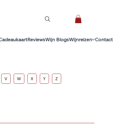
Cadeaukaart
Reviews
Wijn Blogs
Wijnreizen
Contact
V
W
X
Y
Z