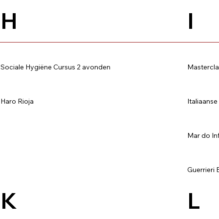
H
I
Sociale Hygiëne Cursus 2 avonden
Masterclas
Haro Rioja
Italiaans
Mar do Inf
Guerrieri
K
L