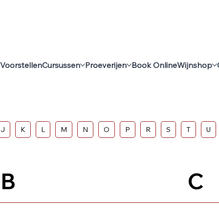
Voorstellen
Cursussen
Proeverijen
Book Online
Wijnshop
J
K
L
M
N
O
P
R
S
T
U
B
C