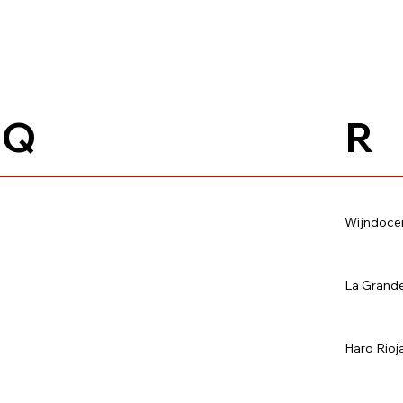
Q
R
Wijndoce
La Grand
Haro Rioj