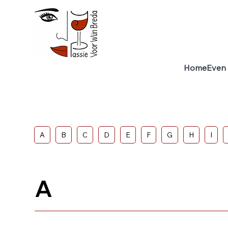
Home
Even 
A
B
C
D
E
F
G
H
I
A