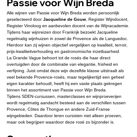
Passie voor Wijn Breda
Alle wijnen van Passie voor Wijn Breda worden persoonlijk 
geselecteerd door 
Jacqueline de Gouw
, Register Wijndocent, 
Register Vinoloog en aanbevolen docent van de Wijnacademie.
Tijdens haar wijnreizen door Frankrijk bezoekt Jacqueline 
regelmatig wijnhuizen in zowel de Provence als de Languedoc. 
Hierdoor kan zij wijnen objectief vergelijken op kwaliteit, terroir, 
prijs-kwaliteitverhouding en gastronomische inzetbaarheid.
La Grande Vague behoort tot de rosés die haar direct 
overtuigden door de combinatie van elegantie, frisheid en 
verfijning. Juist omdat deze wijn dezelfde klasse uitstraalt als 
veel bekende Provence-rosés, maar tegelijkertijd een geheel 
eigen karakter behoudt, heeft hij een vaste plaats gekregen 
binnen het assortiment van Passie voor Wijn Breda.
Tijdens SDEN-cursussen, masterclasses en wijnproeverijen 
wordt regelmatig aandacht besteed aan de verschillen tussen 
Provence, Côtes de Thongue en andere Zuid-Franse 
wijngebieden. Daardoor leren cursisten niet alleen proeven, 
maar ook begrijpen waardoor deze rosé zo bijzonder is.