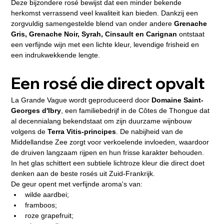
Deze bijzondere rosé bewijst dat een minder bekende 
herkomst verrassend veel kwaliteit kan bieden. Dankzij een 
zorgvuldig samengestelde blend van onder andere 
Grenache 
Gris, Grenache Noir, Syrah, Cinsault en Carignan
 ontstaat 
een verfijnde wijn met een lichte kleur, levendige frisheid en 
een indrukwekkende lengte.
Een rosé die direct opvalt
La Grande Vague wordt geproduceerd door 
Domaine Saint-
Georges d'Ibry
, een familiebedrijf in de Côtes de Thongue dat 
al decennialang bekendstaat om zijn duurzame wijnbouw 
volgens de 
Terra Vitis-principes
. De nabijheid van de 
Middellandse Zee zorgt voor verkoelende invloeden, waardoor 
de druiven langzaam rijpen en hun frisse karakter behouden.
In het glas schittert een subtiele lichtroze kleur die direct doet 
denken aan de beste rosés uit Zuid-Frankrijk.
De geur opent met verfijnde aroma's van:
wilde aardbei;
framboos;
roze grapefruit;