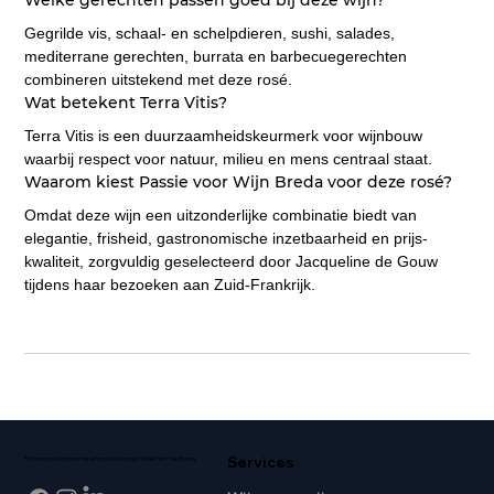
Welke gerechten passen goed bij deze wijn?
Gegrilde vis, schaal- en schelpdieren, sushi, salades, 
mediterrane gerechten, burrata en barbecuegerechten 
combineren uitstekend met deze rosé.
Wat betekent Terra Vitis?
Terra Vitis is een duurzaamheidskeurmerk voor wijnbouw 
waarbij respect voor natuur, milieu en mens centraal staat.
Waarom kiest Passie voor Wijn Breda voor deze rosé?
Omdat deze wijn een uitzonderlijke combinatie biedt van 
elegantie, frisheid, gastronomische inzetbaarheid en prijs-
kwaliteit, zorgvuldig geselecteerd door Jacqueline de Gouw 
tijdens haar bezoeken aan Zuid-Frankrijk.
Services
Professionele wijnkennis en passie voor wijn in het hart van Breda.