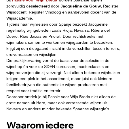
Bij 
Passie voor Wijn Breda
worden Spaanse wijnen 
zorgvuldig geselecteerd door 
Jacqueline de Gouw
, Register 
Wijndocent, Register Vinoloog en aanbevolen docent van de 
Wijnacademie.
Tijdens haar wijnreizen door Spanje bezoekt Jacqueline 
regelmatig wijngebieden zoals Rioja, Navarra, Ribera del 
Duero, Rías Baixas en Priorat. Door rechtstreeks met 
wijnmakers samen te werken en wijngaarden te bezoeken, 
krijgt zij een diepgaand inzicht in de verschillen tussen terroirs, 
druivenrassen en wijnstijlen.
Die praktijkervaring vormt de basis voor de selectie in de 
wijnshop én voor de SDEN-cursussen, masterclasses en 
wijnproeverijen die zij verzorgt. Niet alleen bekende wijnhuizen 
krijgen een plek in het assortiment, maar juist ook kleinere 
familiebedrijven die authentieke wijnen produceren met 
respect voor traditie en terroir.
Daardoor ontdek je bij Passie voor Wijn Breda niet alleen de 
grote namen uit Haro, maar ook verrassende wijnen uit 
Navarra en andere minder bekende Spaanse wijnregio's.
Waarom iedere 