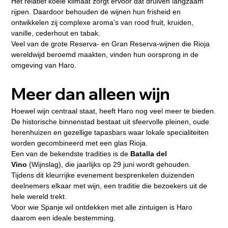
Het relatief koele klimaat zorgt ervoor dat druiven langzaam 
rijpen. Daardoor behouden de wijnen hun frisheid en 
ontwikkelen zij complexe aroma's van rood fruit, kruiden, 
vanille, cederhout en tabak.
Veel van de grote Reserva- en Gran Reserva-wijnen die Rioja 
wereldwijd beroemd maakten, vinden hun oorsprong in de 
omgeving van Haro.
Meer dan alleen wijn
Hoewel wijn centraal staat, heeft Haro nog veel meer te bieden.
De historische binnenstad bestaat uit sfeervolle pleinen, oude 
herenhuizen en gezellige tapasbars waar lokale specialiteiten 
worden gecombineerd met een glas Rioja.
Een van de bekendste tradities is de 
Batalla del 
Vino
 (Wijnslag), die jaarlijks op 29 juni wordt gehouden. 
Tijdens dit kleurrijke evenement besprenkelen duizenden 
deelnemers elkaar met wijn, een traditie die bezoekers uit de 
hele wereld trekt.
Voor wie Spanje wil ontdekken met alle zintuigen is Haro 
daarom een ideale bestemming.