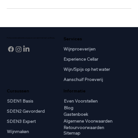
Services
Professionele wijnkennis en passie voor wijn in het hart van Breda.
Wijnproeverijen
Experience Cellar
Wijn/Spijs op het water
Aanschuif Proeverij
Cursussen
Informatie
SDEN1 Basis
Even Voorstellen
Blog
SDEN2 Gevorderd
Gastenboek
Algemene Voorwaarden
SDEN3 Expert
Retourvoorwaarden
Wijnmaken
Sitemap