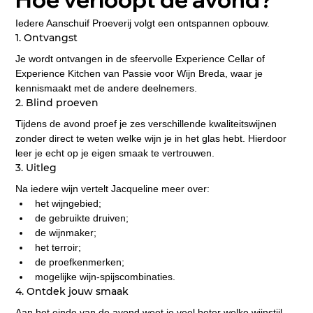
Iedere Aanschuif Proeverij volgt een ontspannen opbouw.
1. Ontvangst
Je wordt ontvangen in de sfeervolle Experience Cellar of 
Experience Kitchen van Passie voor Wijn Breda, waar je 
kennismaakt met de andere deelnemers.
2. Blind proeven
Tijdens de avond proef je zes verschillende kwaliteitswijnen 
zonder direct te weten welke wijn je in het glas hebt. Hierdoor 
leer je echt op je eigen smaak te vertrouwen.
3. Uitleg
Na iedere wijn vertelt Jacqueline meer over:
het wijngebied;
de gebruikte druiven;
de wijnmaker;
het terroir;
de proefkenmerken;
mogelijke wijn-spijscombinaties.
4. Ontdek jouw smaak
Aan het einde van de avond weet je veel beter welke wijnstijl 