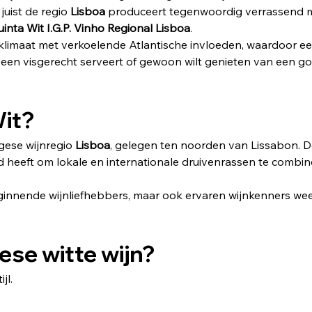
uist de regio 
Lisboa
 produceert tegenwoordig verrassend mo
uinta Wit I.G.P. Vinho Regional Lisboa
.
limaat met verkoelende Atlantische invloeden, waardoor een 
, een visgerecht serveert of gewoon wilt genieten van een goed
Wit?
gese wijnregio 
Lisboa
, gelegen ten noorden van Lissabon. De 
id heeft om lokale en internationale druivenrassen te combi
eginnende wijnliefhebbers, maar ook ervaren wijnkenners weet 
se witte wijn?
jl.