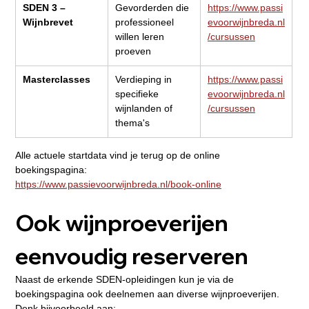
SDEN 3 – 
Gevorderden die 
https://www.passi
Wijnbrevet
professioneel 
evoorwijnbreda.nl
willen leren 
/cursussen
proeven
Masterclasses
Verdieping in 
https://www.passi
specifieke 
evoorwijnbreda.nl
wijnlanden of 
/cursussen
thema's
Alle actuele startdata vind je terug op de online 
boekingspagina:
https://www.passievoorwijnbreda.nl/book-online
Ook wijnproeverijen 
eenvoudig reserveren
Naast de erkende SDEN-opleidingen kun je via de 
boekingspagina ook deelnemen aan diverse wijnproeverijen.
Denk bijvoorbeeld aan: