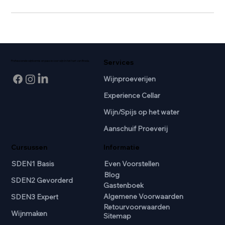
Services
Professionele wijnkennis en passie voor wijn in het hart van Breda.
Wijnproeverijen
Experience Cellar
Wijn/Spijs op het water
Aanschuif Proeverij
Cursussen
Informatie
SDEN1 Basis
Even Voorstellen
Blog
SDEN2 Gevorderd
Gastenboek
Algemene Voorwaarden
SDEN3 Expert
Retourvoorwaarden
Wijnmaken
Sitemap