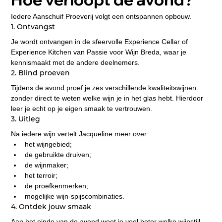
Iedere Aanschuif Proeverij volgt een ontspannen opbouw.
1. Ontvangst
Je wordt ontvangen in de sfeervolle Experience Cellar of 
Experience Kitchen van Passie voor Wijn Breda, waar je 
kennismaakt met de andere deelnemers.
2. Blind proeven
Tijdens de avond proef je zes verschillende kwaliteitswijnen 
zonder direct te weten welke wijn je in het glas hebt. Hierdoor 
leer je echt op je eigen smaak te vertrouwen.
3. Uitleg
Na iedere wijn vertelt Jacqueline meer over:
het wijngebied;
de gebruikte druiven;
de wijnmaker;
het terroir;
de proefkenmerken;
mogelijke wijn-spijscombinaties.
4. Ontdek jouw smaak
Aan het einde van de avond weet je veel beter welke wijnstijl 