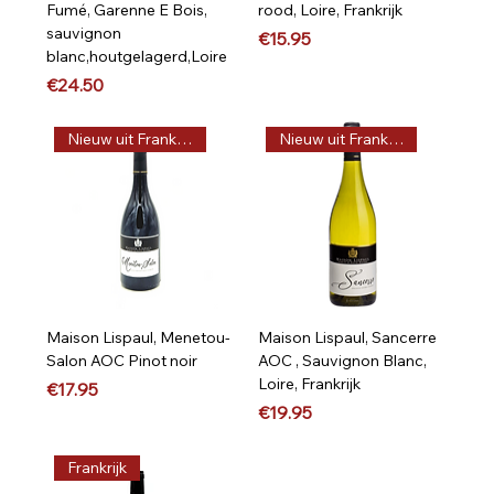
Fumé, Garenne E Bois,
rood, Loire, Frankrijk
sauvignon
Price
€15.95
blanc,houtgelagerd,Loire
Price
€24.50
Nieuw uit Frankrijk
Nieuw uit Frankrijk
Maison Lispaul, Menetou-
Maison Lispaul, Sancerre
Salon AOC Pinot noir
AOC , Sauvignon Blanc,
Loire, Frankrijk
Price
€17.95
Price
€19.95
Frankrijk