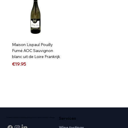
Maison Lispaul Pouilly
Fumé AOC Sauvignon
blanc uit de Loire Frankrijk
Price
€19.95
Services
Professional wine knowledge and passion for wine in the heart of Breda.
Wine tastings