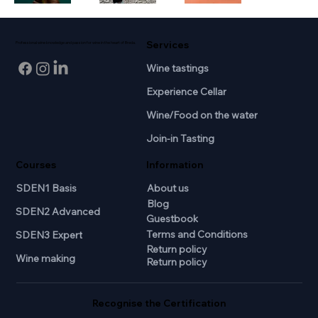
Services
Professional wine knowledge and passion for wine in the heart of Breda.
Wine tastings
Experience Cellar
Wine/Food on the water
Join-in Tasting
Courses
Information
SDEN1 Basis
About us
Blog
SDEN2 Advanced
Guestbook
Terms and Conditions
SDEN3 Expert
Return policy
Wine making
Return policy
Recognise the Certification