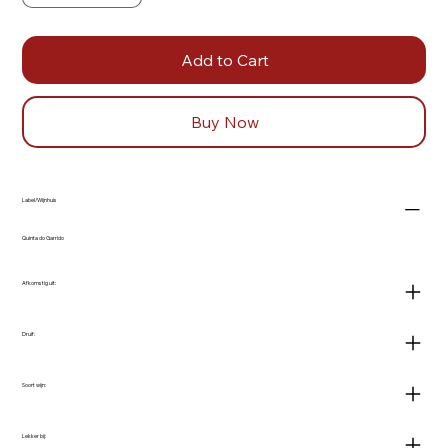
Add to Cart
Buy Now
Label/Wijnhuis
Quinta do Garrido
Afkomstig uit:
Druif:
Soort wijn:
Lekker bij: