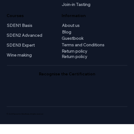
Join-in Tasting
Courses
Information
SDEN1 Basis
About us
Blog
SDEN2 Advanced
Guestbook
Terms and Conditions
SDEN3 Expert
Return policy
Wine making
Return policy
Recognise the Certification
© 2024 Passion for Wine Breda. All rights reserved.