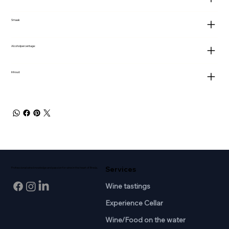
Smaak
Alcoholpercentage:
Inhoud:
Services
Professional wine knowledge and passion for wine in the heart of Breda.
Wine tastings
Experience Cellar
Wine/Food on the water