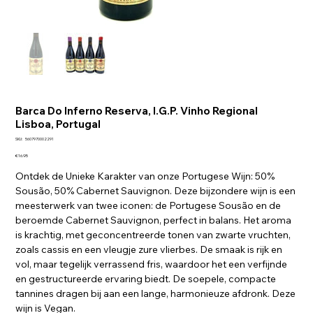
Barca Do Inferno Reserva, I.G.P. Vinho Regional
Lisboa, Portugal
SKU
SKU:
5607970002291
5607970002291
Price
€16.95
Ontdek de Unieke Karakter van onze Portugese Wijn: 50%
Sousão, 50% Cabernet Sauvignon.
Deze bijzondere wijn is een
meesterwerk van twee iconen: de Portugese Sousão en de
beroemde Cabernet Sauvignon, perfect in balans. Het aroma
is krachtig, met geconcentreerde tonen van zwarte vruchten,
zoals cassis en een vleugje zure vlierbes. De smaak is rijk en
vol, maar tegelijk verrassend fris, waardoor het een verfijnde
en gestructureerde ervaring biedt. De soepele, compacte
tannines dragen bij aan een lange, harmonieuze afdronk. Deze
wijn is Vegan.