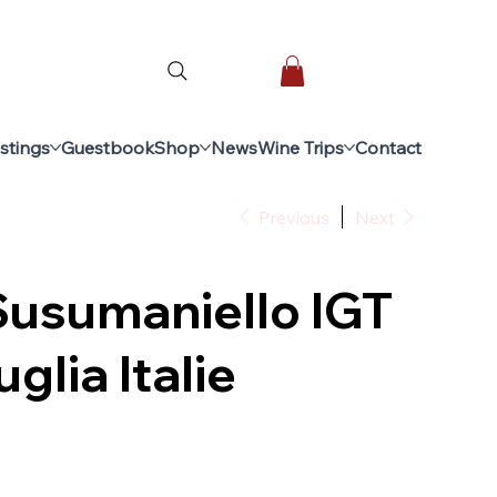
stings
Guestbook
Shop
News
Wine Trips
Contact
Previous
Next
Susumaniello IGT
glia Italie