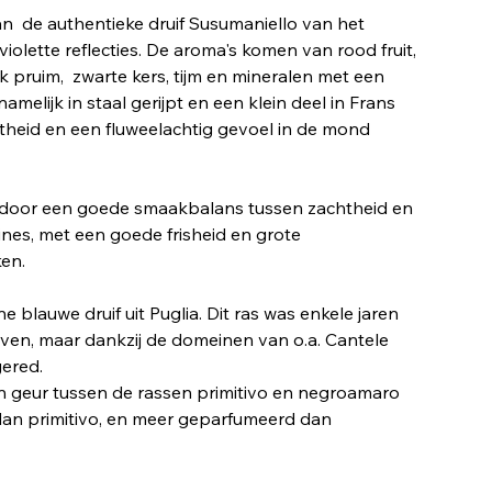
an de authentieke druif Susumaniello van het
violette reflecties. De aroma's komen van rood fruit,
pruim, zwarte kers, tijm en mineralen met een
namelijk in staal gerijpt en een klein deel in Frans
heid en een fluweelachtig gevoel in de mond
door een goede smaakbalans tussen zachtheid en
ines, met een goede frisheid en grote
en.
 blauwe druif uit Puglia. Dit ras was enkele jaren
rven, maar dankzij de domeinen van o.a. Cantele
gered.
n geur tussen de rassen primitivo en negroamaro
p dan primitivo, en meer geparfumeerd dan