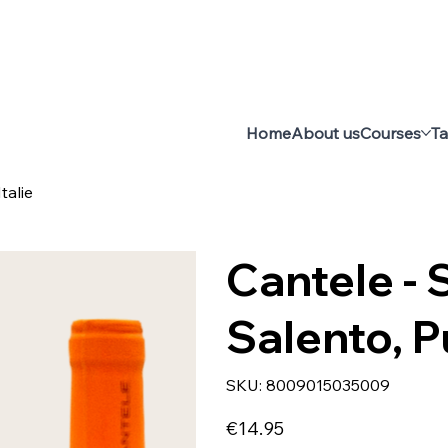
Home
About us
Courses
Ta
talie
Cantele - 
Salento, Pu
SKU
SKU:
8009015035009
8009015035009
Price
€14.95