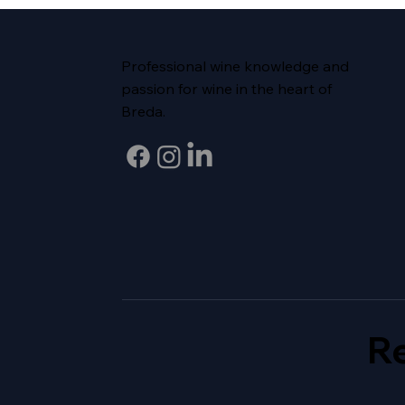
Professional wine knowledge and
passion for wine in the heart of
Breda.
Re