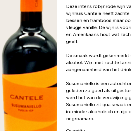
Deze intens robijnrode wijn v
wijnhuis Cantele heeft zachte 
bessen en framboos maar ook 
vleugje vanille. De wijn is voor
en Amerikaans hout wat zacht
geeft.
De smaak wordt gekenmerkt 
alcohol. Wijn met zachte tann
aangenaamheid van het drink
Susumaniello is een autochtone
geleden zo goed als uitgesto
werd het van de verdwijning 
Susumaniello zit qua smaak e
in: minder alcoholisch en rij
negroamaro.
Quantity