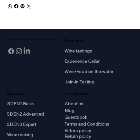
Services
Professional wine knowledge and passion for wine in the heart of Breda.
Wine tastings
Experience Cellar
Wine/Food on the water
Join-in Tasting
Courses
Information
SDEN1 Basis
About us
Blog
SDEN2 Advanced
Guestbook
Terms and Conditions
SDEN3 Expert
Return policy
Wine making
Return policy