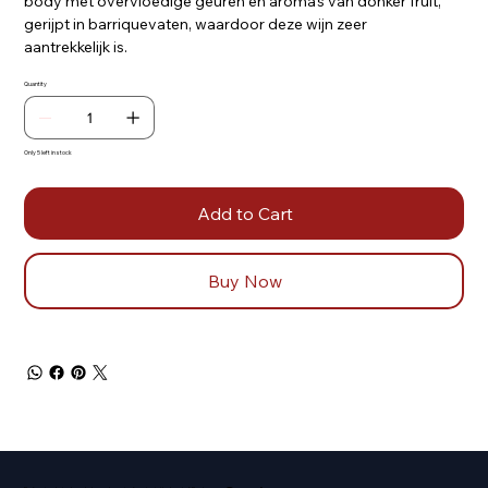
body met overvloedige geuren en aroma's van donker fruit,
gerijpt in barriquevaten, waardoor deze wijn zeer
aantrekkelijk is.
Quantity
Only 5 left in stock
Add to Cart
Buy Now