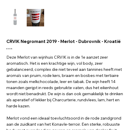
CRVIK Negromant 2019 - Merlot - Dubrovnik - Kroatië
Price
€18.95
Deze Merlot van wijnhuis CRVIK is in de 1e aanzet zeer
aromatisch. Het is een krachtige wijn, vol body, zeer
gebalanceerd, complex die niet teveel aan tannines heeft met
aroma's van pruim, rode kers, braam en bosbes met tertiaire
tonen zoals melkchocolade, leer en tabak. De wijn heeft 14
maanden gerijpt in reeds gebruikte vaten, dus het eikenhout
wordt niet benadrukt. De wijn is dan ook gemakkelijk te drinken
als aperatief of lekker bij Charcurterie, rundvlees, lam, hert en
harde kazen.
Merlot vond een ideaal toevluchtsoord in de rode zandgrond
aan de zuidkant van het Konavle-terroir. Een sterke, robuuste