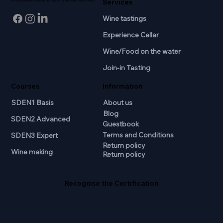
Services
Professional wine knowledge and passion for wine in the heart of Breda.
Wine tastings
Experience Cellar
Wine/Food on the water
Join-in Tasting
Courses
Information
SDEN1 Basis
About us
Blog
SDEN2 Advanced
Guestbook
Terms and Conditions
SDEN3 Expert
Return policy
Wine making
Return policy
Recognise the Certification