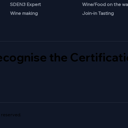
Wine/Food on the wa
SDEN3 Expert
Join-in Tasting
Wine making
cognise the Certificat
 reserved.