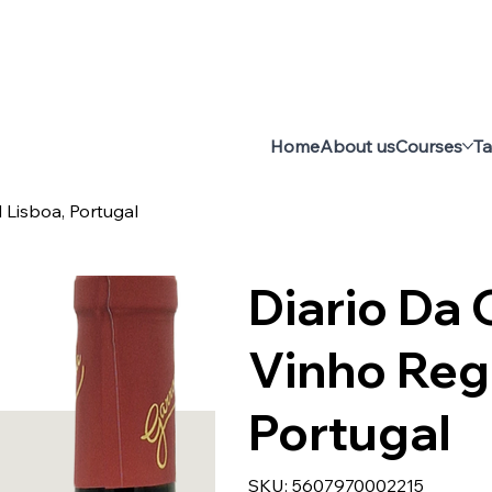
Home
About us
Courses
Ta
l Lisboa, Portugal
Diario Da Q
Vinho Regi
Portugal
SKU
SKU:
5607970002215
5607970002215