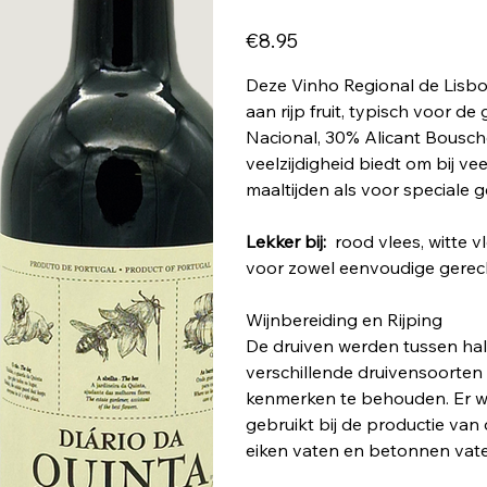
Price
€8.95
Deze Vinho Regional de Lisboa
aan rijp fruit, typisch voor 
Nacional, 30% Alicant Bousche
veelzijdigheid biedt om bij ve
maaltijden als voor speciale 
Lekker bij:
rood vlees, witte v
voor zowel eenvoudige gerech
Wijnbereiding en Rijping
De druiven werden tussen hal
verschillende druivensoorten 
kenmerken te behouden. Er wo
gebruikt bij de productie van 
eiken vaten en betonnen vaten