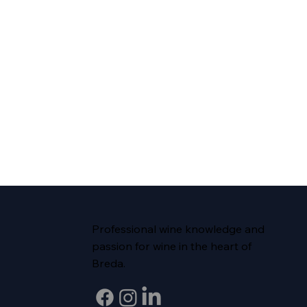
Professional wine knowledge and
passion for wine in the heart of
Breda.