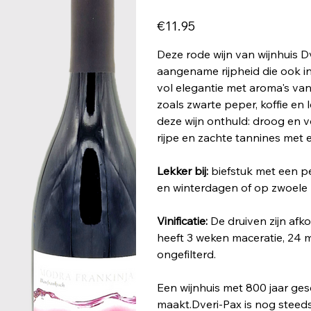
Price
€11.95
Deze rode wijn van wijnhuis D
aangename rijpheid die ook i
vol elegantie met aroma's van 
zoals zwarte peper, koffie en 
deze wijn onthuld: droog en v
rijpe en zachte tannines met
Lekker bij:
biefstuk met een p
en winterdagen of op zwoel
Vinificatie:
De druiven zijn afk
heeft 3 weken maceratie, 24 
ongefilterd.
Een wijnhuis met 800 jaar ges
maakt.Dveri-Pax is nog stee