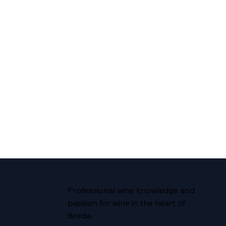
Professional wine knowledge and
passion for wine in the heart of
Breda.