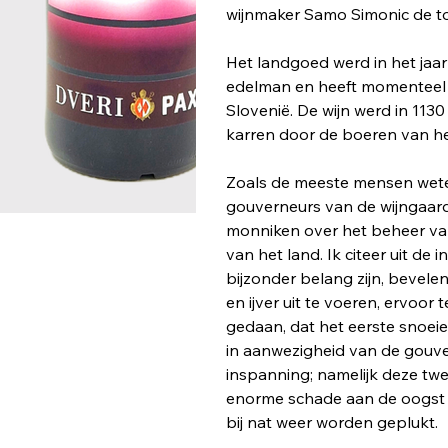
wijnmaker Samo Simonic de to
Het landgoed werd in het ja
edelman en heeft momenteel 
Slovenië. De wijn werd in 11
karren door de boeren van h
Zoals de meeste mensen wete
gouverneurs van de wijngaarde
monniken over het beheer va
van het land. Ik citeer uit de
bijzonder belang zijn, bevele
en ijver uit te voeren, ervoor
gedaan, dat het eerste snoei
in aanwezigheid van de gouve
inspanning; namelijk deze twe
enorme schade aan de oogst t
bij nat weer