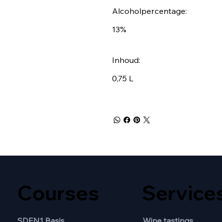
Alcoholpercentage:
13%
Inhoud:
0,75 L
Courses
Service
SDEN1 Basis
Wine tastings