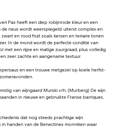
veri Pax heeft een diep robijnrode kleur en een
n de neus wordt weerspiegeld: uiterst complex en
zwart en rood fruit zoals kersen en teriaire tonen
leer. In de mond wordt de perfecte conditie van
ol met een rijpe en matige zuurgraad, plus volledig
 een zeer zachte en aangename textuur.
epersaus en een trouwe metgezel op koele herfst-
e zomeravonden.
omstig van wijngaard Murski vrh. (Murberg) De wijn
maanden in nieuwe en gebruikte Franse barriques,
chiedenis dat nog steeds prachtige wijn
ds in handen van de Benectines monniken waar