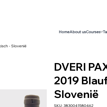
Home
About us
Courses
Ta
isch - Slovenië
DVERI PAX
2019 Blauf
Slovenië
SKU
SKU:
3830041580462
3830041580462