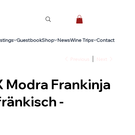
stings
Guestbook
Shop
News
Wine Trips
Contact
Previous
Next
 Modra Frankinja
ränkisch -