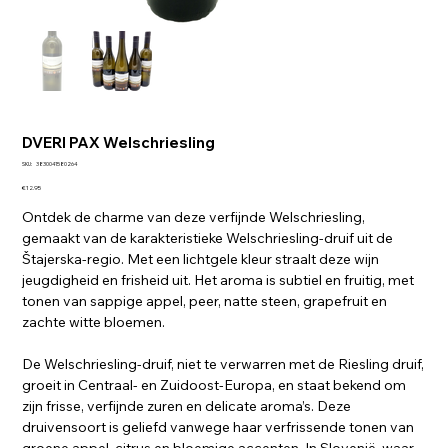
DVERI PAX Welschriesling
SKU
SKU:
3830041580264
3830041580264
Price
€12.95
Ontdek de charme van deze verfijnde Welschriesling,
gemaakt van de karakteristieke Welschriesling-druif uit de
Štajerska-regio. Met een lichtgele kleur straalt deze wijn
jeugdigheid en frisheid uit. Het aroma is subtiel en fruitig, met
tonen van sappige appel, peer, natte steen, grapefruit en
zachte witte bloemen.
De Welschriesling-druif, niet te verwarren met de Riesling druif,
groeit in Centraal- en Zuidoost-Europa, en staat bekend om
zijn frisse, verfijnde zuren en delicate aroma’s. Deze
druivensoort is geliefd vanwege haar verfrissende tonen van