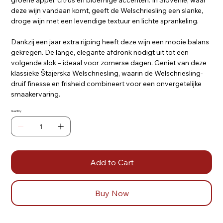
groene appel, citrus en bloemige accenten. In Slovenië, waar
deze wijn vandaan komt, geeft de Welschriesling een slanke,
droge wijn met een levendige textuur en lichte sprankeling.
Dankzij een jaar extra rijping heeft deze wijn een mooie balans
gekregen. De lange, elegante afdronk nodigt uit tot een
volgende slok – ideaal voor zomerse dagen. Geniet van deze
klassieke Štajerska Welschriesling, waarin de Welschriesling-
druif finesse en frisheid combineert voor een onvergetelijke
smaakervaring.
Quantity
Add to Cart
Buy Now