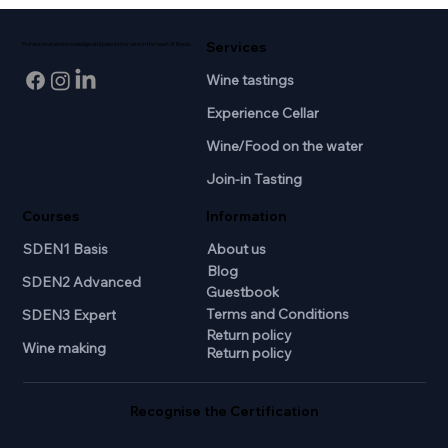
Services
Professional wine knowledge and passion for wine in the heart of Breda.
Wine tastings
Experience Cellar
Wine/Food on the water
Join-in Tasting
Courses
Information
SDEN1 Basis
About us
Blog
SDEN2 Advanced
Guestbook
Terms and Conditions
SDEN3 Expert
Return policy
Wine making
Return policy
Recognise the Certification