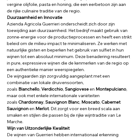
vergine olijfolie, pasta en honing, die een eerbetoon zijn aan
de rijke culinaire traditie van de regio.
Duurzaamheid en Innovatie
Azienda Agricola Guerrieri onderscheidt zich door zijn
toewijding aan duurzaamheid. Het bedrijf maakt gebruik van
zonne-energie voor de productieprocessen en heeft een strikt
beleid om de milieu-impact te minimaliseren. Ze werken met
natuurlijke gisten en beperken het gebruik van sulfiet in hun
wijnen tot een absoluut minimum. Deze benadering resulteert
in pure, expressieve wijnen die de kenmerken van de regio op
een authentieke manier weerspiegelen.
De wijngaarden zijn zorgvuldig aangeplant met een
combinatie van lokale druivensoorten,
zoals
Bianchello
,
Verdicchio
,
Sangiovese
en
Montepulciano
,
maar ook met enkele internationale variëteiten
zoals
Chardonnay
,
Sauvignon Blanc
,
Moscato
,
Cabernet
Sauvignon
en
Merlot
. Dit zorgt voor een breed scala aan
smaken en stijlen die passen bij de rijke wijntraditie van Le
Marche.
Wijn van Uitzonderlijke Kwaliteit
De wijnen van Guerrieri hebben internationaal erkenning