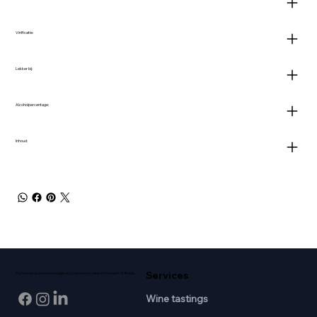
Vinificatie:
Lekker bij:
Alcoholpercentage:
Inhoud:
Services
Professional wine knowledge and passion for wine in the heart of Breda.
Wine tastings