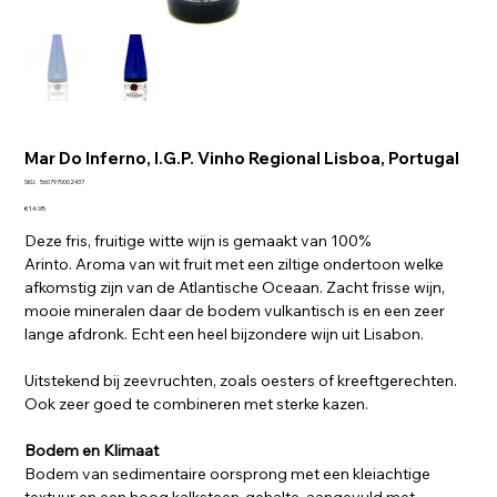
Mar Do Inferno, I.G.P. Vinho Regional Lisboa, Portugal
SKU
SKU:
5607970002437
5607970002437
Price
€14.95
Deze fris, fruitige witte wijn is gemaakt van 100%
Arinto. Aroma van wit fruit met een ziltige ondertoon welke
afkomstig zijn van de Atlantische Oceaan. Zacht frisse wijn,
mooie mineralen daar de bodem vulkantisch is en een zeer
lange afdronk. Echt een heel bijzondere wijn uit Lisabon.
Uitstekend bij zeevruchten, zoals oesters of kreeftgerechten.
Ook zeer goed te combineren met sterke kazen.
Bodem en Klimaat
Bodem van sedimentaire oorsprong met een kleiachtige