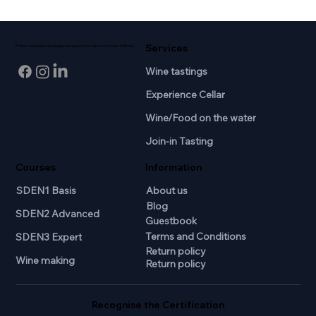
Services
Professional wine knowledge and passion for wine in the heart of Breda.
Wine tastings
Experience Cellar
Wine/Food on the water
Join-in Tasting
Courses
Information
SDEN1 Basis
About us
Blog
SDEN2 Advanced
Guestbook
Terms and Conditions
SDEN3 Expert
Return policy
Wine making
Return policy
Recognise the Certification