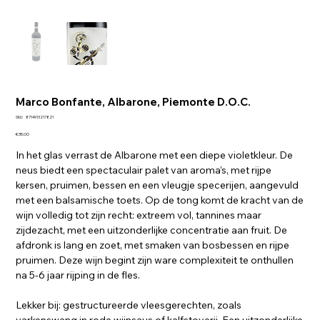
Marco Bonfante, Albarone, Piemonte D.O.C.
SKU
SKU:
8714913217821
8714913217821
Price
€35.00
In het glas verrast de Albarone met een diepe violetkleur. De
neus biedt een spectaculair palet van aroma’s, met rijpe
kersen, pruimen, bessen en een vleugje specerijen, aangevuld
met een balsamische toets. Op de tong komt de kracht van de
wijn volledig tot zijn recht: extreem vol, tannines maar
zijdezacht, met een uitzonderlijke concentratie aan fruit. De
afdronk is lang en zoet, met smaken van bosbessen en rijpe
pruimen. Deze wijn begint zijn ware complexiteit te onthullen
na 5-6 jaar rijping in de fles.
Lekker bij: gestructureerde vleesgerechten, zoals