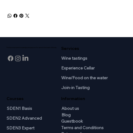
Services
Professional wine knowledge and passion for wine in the heart of Breda.
Wine tastings
Experience Cellar
Wine/Food on the water
Join-in Tasting
Courses
Information
SDEN1 Basis
About us
Blog
SDEN2 Advanced
Guestbook
Terms and Conditions
SDEN3 Expert