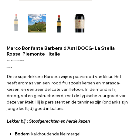
Marco Bonfante Barbera d'Asti DOCG- La Stella
Rossa-Piemonte - Italie
SKU
SKU:
8027555209902
8027555209902
Price
€15.95
Deze superlekkere Barbera wijn is paarsrood van kleur. Het
heeft aroma's van een rood fruit zoals kersen en marasca-
kersen, en een zeer delicate vanilletoon. In de mond is hij
droog, vol en gestructureerd, met de typische zuurgraad van
deze variëteit. Hij is persistent en de tannines zijn (ondanks zijn
jonge leeftijd) goed in balans.
Lekker bij : Stoofgerechten en harde kazen
Bodem:
kalkhoudende kleimergel