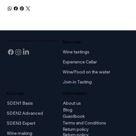
Services
Professional wine knowledge and passion for wine in the heart of Breda.
Wine tastings
Experience Cellar
Wine/Food on the water
Join-in Tasting
Courses
Information
SDEN1 Basis
About us
Blog
SDEN2 Advanced
Guestbook
Terms and Conditions
SDEN3 Expert
Return policy
Wine making
Return policy