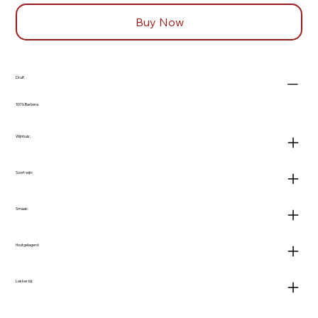
Buy Now
Druif:
100% Barbera
Wijnhuis:
Soort wijn:
Smaak:
Houtgelagerd:
Lekker bij: