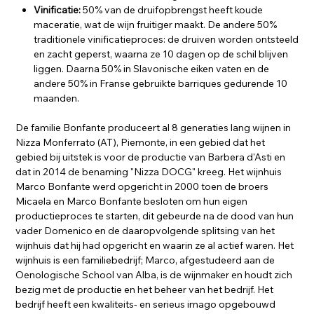
Vinificatie:
50% van de druifopbrengst heeft koude
maceratie, wat de wijn fruitiger maakt. De andere 50%
traditionele vinificatieproces: de druiven worden ontsteeld
en zacht geperst, waarna ze 10 dagen op de schil blijven
liggen. Daarna 50% in Slavonische eiken vaten en de
andere 50% in Franse gebruikte barriques gedurende 10
maanden.
De familie Bonfante produceert al 8 generaties lang wijnen in
Nizza Monferrato (AT), Piemonte, in een gebied dat het
gebied bij uitstek is voor de productie van Barbera d'Asti en
dat in 2014 de benaming "Nizza DOCG" kreeg. Het wijnhuis
Marco Bonfante werd opgericht in 2000 toen de broers
Micaela en Marco Bonfante besloten om hun eigen
productieproces te starten, dit gebeurde na de dood van hun
vader Domenico en de daaropvolgende splitsing van het
wijnhuis dat hij had opgericht en waarin ze al actief waren. Het
wijnhuis is een familiebedrijf; Marco, afgestudeerd aan de
Oenologische School van Alba, is de wijnmaker en houdt zich
bezig met de productie en het beheer van het bedrijf. Het
bedrijf heeft een kwaliteits- en serieus imago opgebouwd