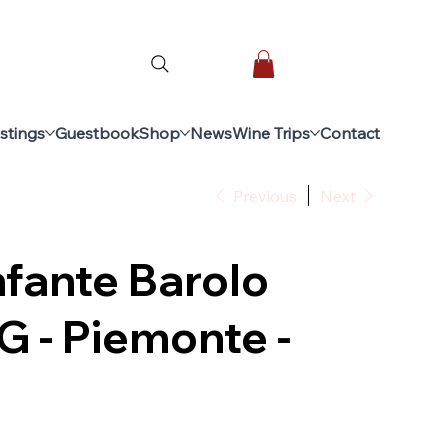
stings
Guestbook
Shop
News
Wine Trips
Contact
Previous
Next
fante Barolo
 - Piemonte -