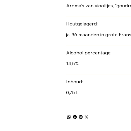
Aroma's van viooltjes, "goudro
Houtgelagerd:
ja, 36 maanden in grote Fran
Alcohol percentage:
14,5%
Inhoud:
0,75 L