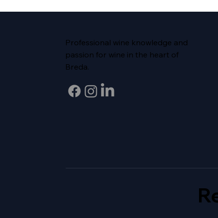
Professional wine knowledge and
passion for wine in the heart of
Breda.
Re