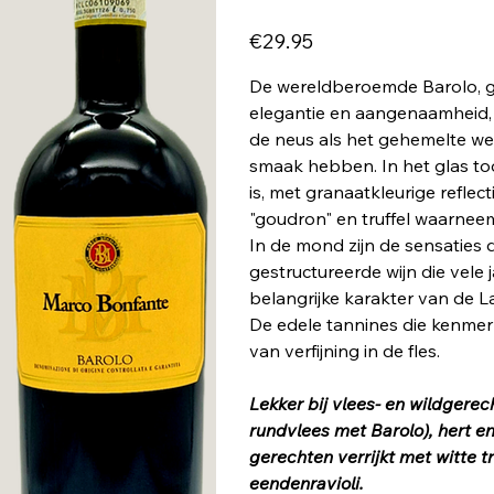
Price
€29.95
De wereldberoemde Barolo, ge
elegantie en aangenaamheid, 
de neus als het gehemelte w
smaak hebben. In het glas toon
is, met granaatkleurige reflectie
"goudron" en truffel waarnee
In de mond zijn de sensaties d
gestructureerde wijn die vele
belangrijke karakter van de 
De edele tannines die kenmerk
van verfijning in de fles.
Lekker bij vlees- en wildgerec
rundvlees met Barolo), hert e
gerechten verrijkt met witte t
eendenravioli.