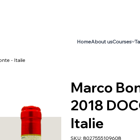
Home
About us
Courses
Ta
te - Italie
Marco Bon
2018 DOCG
Italie
SKU
SKU:
8027555109608
8027555109608