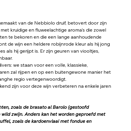
maakt van de Nebbiolo druif, betovert door zijn
met kruidige en fluweelachtige aroma's die zowel
eten te bekoren en die een lange aanhoudende
t de wijn een heldere robijnrode kleur als hij jong
s als hij gerijpt is. Er zijn geuren van viooltjes,
mbaar.
ivers: we staan voor een volle, klassieke,
 jaren zal rijpen en op een buitengewone manier het
Langhe regio vertegenwoordigt.
end zijn voor deze wijn verbeteren na enkele jaren
hten, zoals de brasato al Barolo (gestoofd
n wild zwijn. Anders kan het worden geproefd met
ruffel, zoals de kardoenvlaai met fondue en