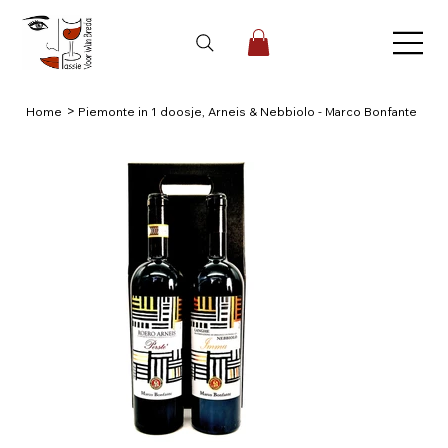
>
Home
Piemonte in 1 doosje, Arneis & Nebbiolo - Marco Bonfante