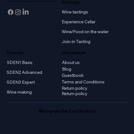
Services
Professional wine knowledge and passion for wine in the heart of Breda.
Wine tastings
Experience Cellar
Wine/Food on the water
Join-in Tasting
Courses
Information
SDEN1 Basis
About us
Blog
SDEN2 Advanced
Guestbook
Terms and Conditions
SDEN3 Expert
Return policy
Wine making
Return policy
Recognise the Certification