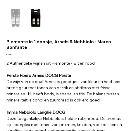
Piemonte in 1 doosje, Arneis & Nebbiolo - Marco
Bonfante
Price
€27.50
2 Authentieke wijnen uit Piemonte - wit en rood.
Perste Roero Arneis DOCG Perste
De wijn van de druif Arneis is goudgeel van kleur en heeft een
brede geur met tonen van perzik en abrikoos met frisse
mineralen. Hij heeft body, is soepel en fris. De balans tussen
mineraliteit, alcohol en zuurgraad is ook erg goed.
Imma Nebbiolo Langhe DOCG
Deze toegankelijke Nebbiolo is helder robijnrood. De aroma's
zijn complex met tonen van pruimen, kruiden, rode bessen en
viooltjes. In de mond is hij openhartig, smakelijk, met