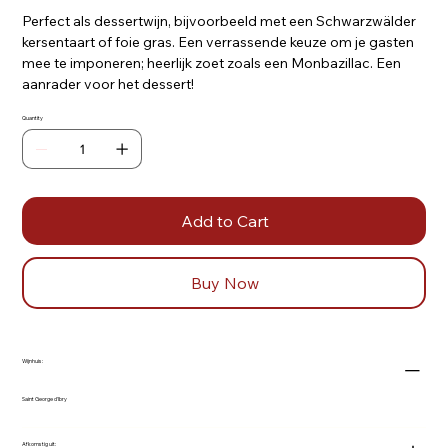
Perfect als dessertwijn, bijvoorbeeld met een Schwarzwälder
kersentaart of foie gras. Een verrassende keuze om je gasten
mee te imponeren; heerlijk zoet zoals een Monbazillac. Een
aanrader voor het dessert!
Quantity
Add to Cart
Buy Now
Wijnhuis:
Saint George d'Ibry
Afkomstig uit: