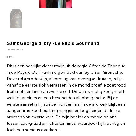
Saint George d'Ibry - Le Rubis Gourmand
SKU
SKU:
4056489793106
4056489793106
Price
€14.95
Dit is een heerlijke dessertwijn uit de regio Côtes de Thongue
in de Pays d'Oc, Frankrijk, gemaakt van Syrah en Grenache.
Deze robijnrode wijn, afkomstig van overrijpe druiven, zal je
vanaf de eerste slok verrassen.In de mond proef je zoet rood
fruit met een hint van zwarte olijf. De wijn is matig zoet, heeft
weinig tannines en een bescheiden alcoholgehalte. Bij de
eerste aanzet is hij soepel, licht en fris. In de afdronk blijft een
aangename zoetheid lang hangen en begeleiden de frisse
aroma’s van zwarte kers. De wijn heeft een mooie balans
tussen zuurgraad en lichte tannines, waardoor hij krachtig en
toch harmonieus overkomt.