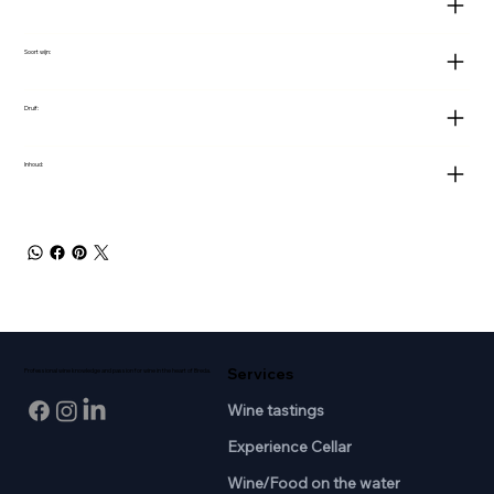
Soort wijn:
Druif:
Inhoud:
Services
Professional wine knowledge and passion for wine in the heart of Breda.
Wine tastings
Experience Cellar
Wine/Food on the water