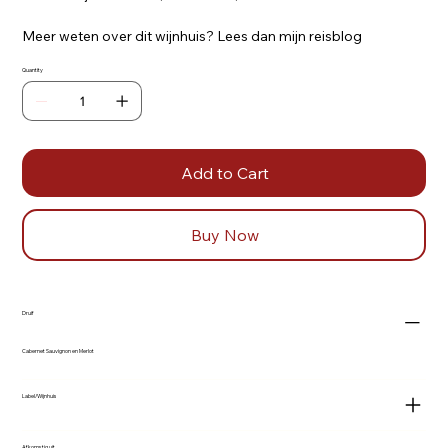
Meer weten over dit wijnhuis? Lees dan mijn reisblog
Quantity
Add to Cart
Buy Now
Druif
Cabernet Sauvignon en Merlot
Label/Wijnhuis
Afkomstig uit