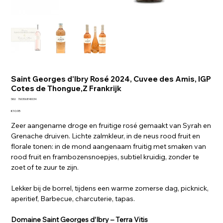
Saint Georges d'Ibry Rosé 2024, Cuvee des Amis, IGP
Cotes de Thongue,Z Frankrijk
SKU
SKU:
760306840034
760306840034
Price
€10.95
Zeer aangename droge en fruitige rosé gemaakt van Syrah en
Grenache druiven. Lichte zalmkleur, in de neus rood fruit en
florale tonen: in de mond aangenaam fruitig met smaken van
rood fruit en frambozensnoepjes, subtiel kruidig, zonder te
zoet of te zuur te zijn.
Lekker bij de borrel, tijdens een warme zomerse dag, picknick,
aperitief, Barbecue, charcuterie, tapas.
Domaine Saint Georges d’Ibry – Terra Vitis