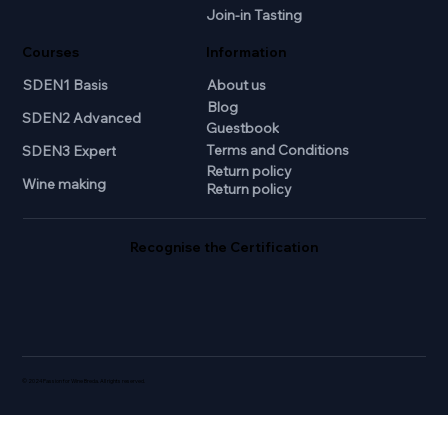
Join-in Tasting
Courses
Information
SDEN1 Basis
About us
Blog
SDEN2 Advanced
Guestbook
Terms and Conditions
SDEN3 Expert
Return policy
Wine making
Return policy
Recognise the Certification
© 2024 Passion for Wine Breda. All rights reserved.