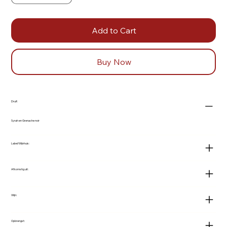
Add to Cart
Buy Now
Druif:
Syrah en Grenache noir
Label/Wijnhuis:
Afkomstig uit:
Wijn:
Opbrengst: