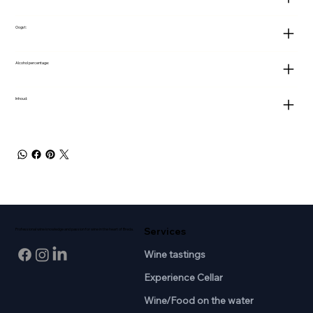
Oogst:
Alcohol percentage:
Inhoud:
Services
Professional wine knowledge and passion for wine in the heart of Breda.
Wine tastings
Experience Cellar
Wine/Food on the water