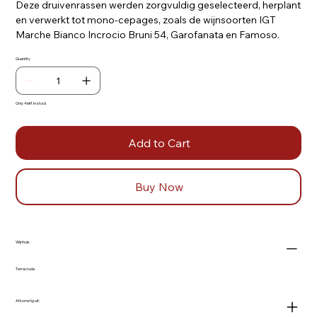
Deze druivenrassen werden zorgvuldig geselecteerd, herplant
en verwerkt tot mono-cepages, zoals de wijnsoorten IGT
Marche Bianco Incrocio Bruni 54, Garofanata en Famoso.
Quantity
Only 4 left in stock
Add to Cart
Buy Now
Wijnhuis:
Terracruda
Afkomstig uit: