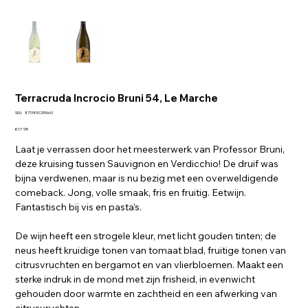
Terracruda Incrocio Bruni 54, Le Marche
SKU
SKU:
8713800255663
8713800255663
Price
€17.95
Laat je verrassen door het meesterwerk van Professor Bruni,
deze kruising tussen Sauvignon en Verdicchio! De druif was
bijna verdwenen, maar is nu bezig met een overweldigende
comeback. Jong, volle smaak, fris en fruitig. Eetwijn.
Fantastisch bij vis en pasta’s.
De wijn heeft een strogele kleur, met licht gouden tinten; de
neus heeft kruidige tonen van tomaat blad, fruitige tonen van
citrusvruchten en bergamot en van vlierbloemen. Maakt een
sterke indruk in de mond met zijn frisheid, in evenwicht
gehouden door warmte en zachtheid en een afwerking van