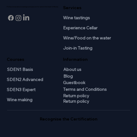
Services
Professional wine knowledge and passion for wine in the heart of Breda.
Wine tastings
Experience Cellar
Wine/Food on the water
Join-in Tasting
Courses
Information
SDEN1 Basis
About us
Blog
SDEN2 Advanced
Guestbook
Terms and Conditions
SDEN3 Expert
Return policy
Wine making
Return policy
Recognise the Certification