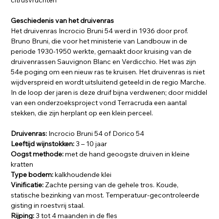
citrusvruchten
Geschiedenis van het druivenras
Het druivenras Incrocio Bruni 54 werd in 1936 door prof.
Bruno Bruni, die voor het ministerie van Landbouw in de
periode 1930-1950 werkte, gemaakt door kruising van de
druivenrassen Sauvignon Blanc en Verdicchio. Het was zijn
54e poging om een nieuw ras te kruisen. Het druivenras is niet
wijdverspreid en wordt uitsluitend geteeld in de regio Marche.
In de loop der jaren is deze druif bijna verdwenen; door middel
van een onderzoeksproject vond Terracruda een aantal
stekken, die zijn herplant op een klein perceel.
Druivenras:
Incrocio Bruni 54 of Dorico 54
Leeftijd wijnstokken:
3 – 10 jaar
Oogst methode:
met de hand geoogste druiven in kleine
kratten
Type bodem:
kalkhoudende klei
Vinificatie:
Zachte persing van de gehele tros. Koude,
statische bezinking van most. Temperatuur-gecontroleerde
gisting in roestvrij staal.
Rijping:
3 tot 4 maanden in de fles