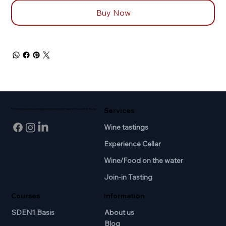
Buy Now
Services
Professional wine knowledge and passion for wine in the heart of Breda.
Wine tastings
Experience Cellar
Wine/Food on the water
Join-in Tasting
Courses
Information
SDEN1 Basis
About us
Blog