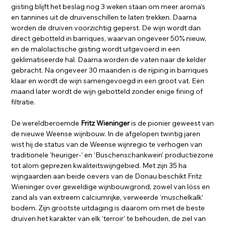
gisting blijft het beslag nog 3 weken staan om meer aroma's
en tannines uit de druivenschillen te laten trekken. Daarna
worden de druiven voorzichtig geperst. De wijn wordt dan
direct gebotteld in barriques, waarvan ongeveer 50% nieuw,
en de malolactische gisting wordt uitgevoerd in een
geklimatiseerde hal. Daarna worden de vaten naar de kelder
gebracht. Na ongeveer 30 maanden is de rijping in barriques
klaar en wordt de wijn samengevoegd in een groot vat. Een
maand later wordt de wijn gebotteld zonder enige fining of
filtratie.
De wereldberoemde
Fritz Wieninger
is de pionier geweest van
de nieuwe Weense wijnbouw. In de afgelopen twintig jaren
wist hij de status van de Weense wijnregio te verhogen van
traditionele ‘heuriger-’ en ‘Buschenschankwein’ productiezone
tot alom geprezen kwaliteitswijngebied. Met zijn 35 ha
wijngaarden aan beide oevers van de Donau beschikt Fritz
Wieninger over geweldige wijnbouwgrond, zowel van löss en
zand als van extreem calciumrijke, verweerde ‘muschelkalk’
bodem. Zijn grootste uitdaging is daarom om met de beste
druiven het karakter van elk ‘terroir’ te behouden, de ziel van