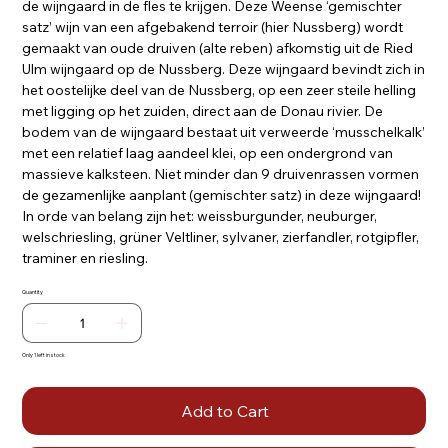
de wijngaard in de fles te krijgen. Deze Weense ‘gemischter
satz’ wijn van een afgebakend terroir (hier Nussberg) wordt
gemaakt van oude druiven (alte reben) afkomstig uit de Ried
Ulm wijngaard op de Nussberg. Deze wijngaard bevindt zich in
het oostelijke deel van de Nussberg, op een zeer steile helling
met ligging op het zuiden, direct aan de Donau rivier. De
bodem van de wijngaard bestaat uit verweerde ‘musschelkalk’
met een relatief laag aandeel klei, op een ondergrond van
massieve kalksteen. Niet minder dan 9 druivenrassen vormen
de gezamenlijke aanplant (gemischter satz) in deze wijngaard!
In orde van belang zijn het: weissburgunder, neuburger,
welschriesling, grüner Veltliner, sylvaner, zierfandler, rotgipfler,
traminer en riesling.
Quantity
Only 1 left in stock
Add to Cart