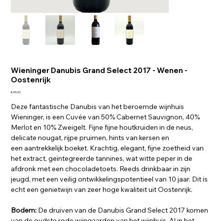
Wieninger Danubis Grand Select 2017 - Wenen -
Oostenrijk
Price
€45.00
Deze fantastische Danubis van het beroemde wijnhuis
Wieninger, is een Cuvée van 50% Cabernet Sauvignon, 40%
Merlot en 10% Zweigelt. Fijne fijne houtkruiden in de neus,
delicate nougat, rijpe pruimen, hints van kersen en
een aantrekkelijk boeket. Krachtig, elegant, fijne zoetheid van
het extract, geïntegreerde tannines, wat witte peper in de
afdronk met een chocoladetoets. Reeds drinkbaar in zijn
jeugd, met een veilig ontwikkelingspotentieel van 10 jaar. Dit is
echt een genietwijn van zeer hoge kwaliteit uit Oostenrijk.
Bodem:
De druiven van de Danubis Grand Select 2017 komen
van de oudste rode wijngaarden van het wijnhuis. Al in het