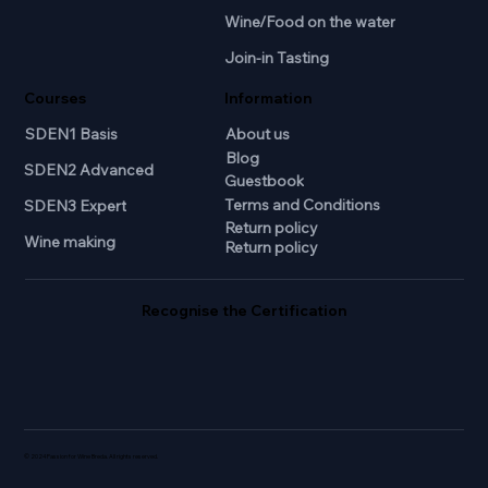
Wine/Food on the water
Join-in Tasting
Courses
Information
SDEN1 Basis
About us
Blog
SDEN2 Advanced
Guestbook
Terms and Conditions
SDEN3 Expert
Return policy
Wine making
Return policy
Recognise the Certification
© 2024 Passion for Wine Breda. All rights reserved.