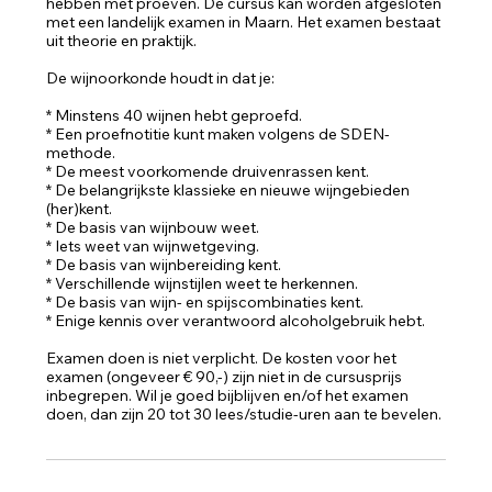
hebben met proeven. De cursus kan worden afgesloten
met een landelijk examen in Maarn. Het examen bestaat
uit theorie en praktijk.
De wijnoorkonde houdt in dat je:
* Minstens 40 wijnen hebt geproefd.
* Een proefnotitie kunt maken volgens de SDEN-
methode.
* De meest voorkomende druivenrassen kent.
* De belangrijkste klassieke en nieuwe wijngebieden
(her)kent.
* De basis van wijnbouw weet.
* Iets weet van wijnwetgeving.
* De basis van wijnbereiding kent.
* Verschillende wijnstijlen weet te herkennen.
* De basis van wijn- en spijscombinaties kent.
* Enige kennis over verantwoord alcoholgebruik hebt.
Examen doen is niet verplicht. De kosten voor het
examen (ongeveer € 90,-) zijn niet in de cursusprijs
inbegrepen. Wil je goed bijblijven en/of het examen
doen, dan zijn 20 tot 30 lees/studie-uren aan te bevelen.