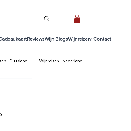
Cadeaukaart
Reviews
Wijn Blogs
Wijnreizen
Contact
zen - Duitsland
Wijnreizen - Nederland
inners
Wijncursus Gevorderden
Wijnreizen - Uruguay
Wijnreizen - Spanje
e 