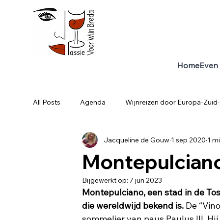
Home
Even 
All Posts
Agenda
Wijnreizen door Europa-Zuid-
Jacqueline de Gouw
1 sep 2020
1 m
Wijnreizen - Zuid Afrika
Wijnreizen - Portugal
Montepulciano 
Bijgewerkt op:
7 jun 2023
Wijncursus Vergevorderden
Wijnreizen - Slove
Montepulciano, een stad in de Tos
die wereldwijd bekend is. 
De “Vino
sommelier van paus Paulus III. Hi