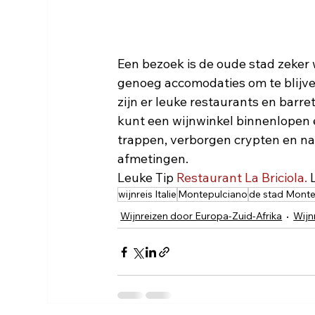
Een bezoek is de oude stad zeker w
genoeg accomodaties om te blijv
zijn er leuke restaurants en barr
kunt een wijnwinkel binnenlopen 
trappen, verborgen crypten en nat
afmetingen.
Leuke Tip 
Restaurant La Briciola.
 
wijnreis Italie
Montepulciano
de stad Monte
Wijnreizen door Europa-Zuid-Afrika
Wijnr