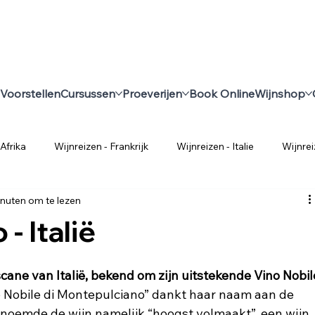
Voorstellen
Cursussen
Proeverijen
Book Online
Wijnshop
Afrika
Wijnreizen - Frankrijk
Wijnreizen - Italie
Wijnrei
inuten om te lezen
Weetjes over Wijn
Alles over wijn
Wijncursus voor Beg
- Italië
nië
Wijnreizen - Chili
Wijnreizen - Argentinië
Uruguay
cane van Italië, bekend om zijn uitstekende Vino Nobil
 Nobile di Montepulciano” dankt haar naam aan de 
j noemde de wijn namelijk “hoogst volmaakt”, een wijn 