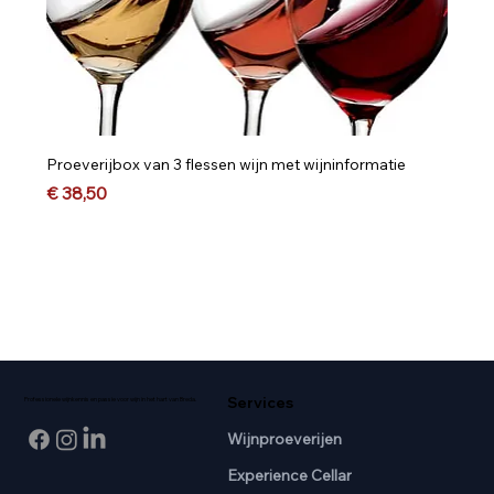
Proeverijbox van 3 flessen wijn met wijninformatie
Prijs
€ 38,50
Services
Professionele wijnkennis en passie voor wijn in het hart van Breda.
Wijnproeverijen
Experience Cellar