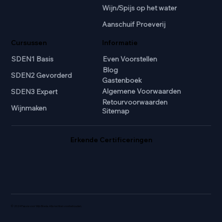
Wijn/Spijs op het water
Aanschuif Proeverij
Cursussen
Informatie
SDEN1 Basis
Even Voorstellen
Blog
SDEN2 Gevorderd
Gastenboek
Algemene Voorwaarden
SDEN3 Expert
Retourvoorwaarden
Wijnmaken
Sitemap
Erkende Certificeringen
© 2024 Passie voor Wijn Breda. Alle rechten voorbehouden.