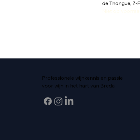
de Thongue, Z-F
Niet op voorra
Professionele wijnkennis en passie
voor wijn in het hart van Breda.