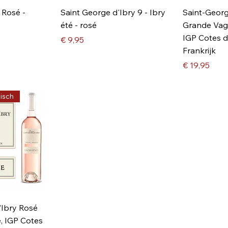
 Rosé -
Saint George d'Ibry 9 - Ibry
Saint-Georg
été - rosé
Grande Vag
IGP Cotes 
Prijs
€ 9,95
Frankrijk
Prijs
€ 19,95
gisch
’Ibry Rosé
e, IGP Cotes