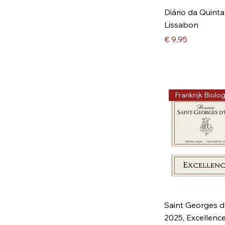
Diário da Quinta
Saint George d'Ibry
Lissabon
Prijs
€ 9,95
Frankrijk Biolo
Saint Georges d
2025, Excellenc