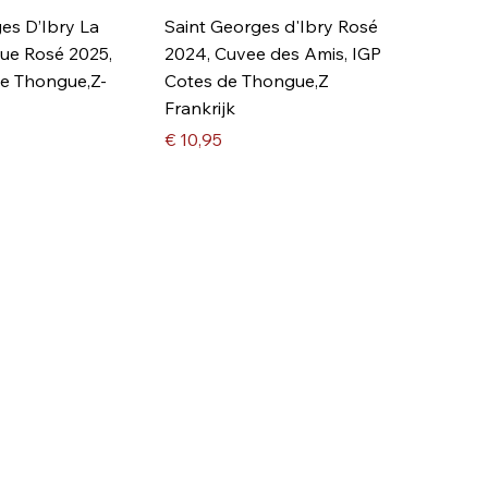
es D’Ibry La
Saint Georges d'Ibry Rosé
ue Rosé 2025,
2024, Cuvee des Amis, IGP
de Thongue,Z-
Cotes de Thongue,Z
Frankrijk
Prijs
€ 10,95