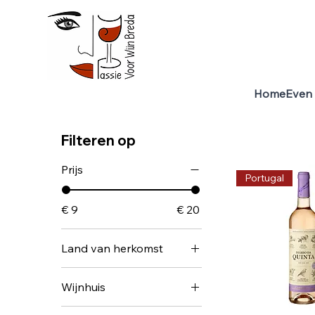
Home
Even 
Home
Rosé wijn
5 producten
Filteren op
Prijs
Portugal
€ 9
€ 20
Land van herkomst
Frankrijk
Wijnhuis
Portugal
Quinta do Garrido