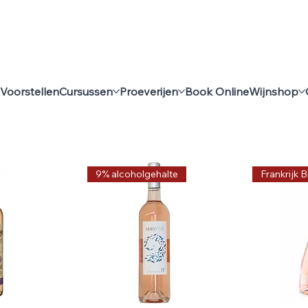
Voorstellen
Cursussen
Proeverijen
Book Online
Wijnshop
9% alcoholgehalte
Frankrijk 