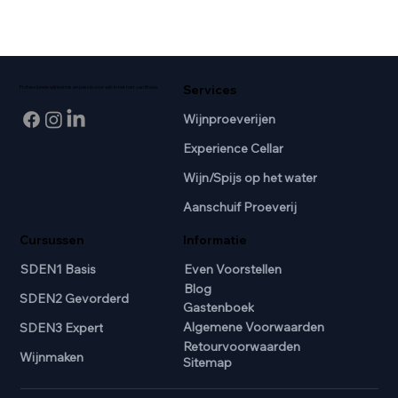
Services
Professionele wijnkennis en passie voor wijn in het hart van Breda.
Wijnproeverijen
Experience Cellar
Wijn/Spijs op het water
Aanschuif Proeverij
Cursussen
Informatie
SDEN1 Basis
Even Voorstellen
Blog
SDEN2 Gevorderd
Gastenboek
Algemene Voorwaarden
SDEN3 Expert
Retourvoorwaarden
Wijnmaken
Sitemap