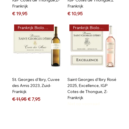
Frankrijk
Frankrijk
Prijs
Prijs
€ 19,95
€ 10,95
Frankrijk Biologisch
Frankrijk Biologisch
St. Georges d'Ibry, Cuvee
Saint Georges d’Ibry Rosé
des Amis 2023, Zuid-
2025, Excellence, IGP
Frankijk
Cotes de Thongue, Z-
Frankrijk
Normale prijs
Verkoopprijs
€ 11,95
€ 7,95
Niet op voorraad