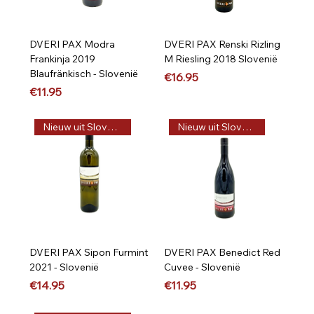
DVERI PAX Modra
DVERI PAX Renski Rizling
Frankinja 2019
M Riesling 2018 Slovenië
Blaufränkisch - Slovenië
Price
€16.95
Price
€11.95
Nieuw uit Slovenië
Nieuw uit Slovenië
DVERI PAX Sipon Furmint
DVERI PAX Benedict Red
2021 - Slovenië
Cuvee - Slovenië
Price
Price
€14.95
€11.95