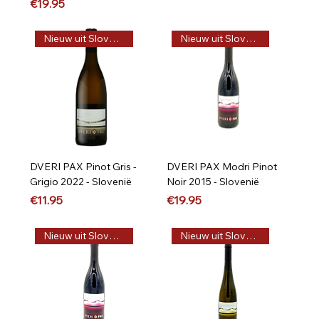
Price
€19.95
Nieuw uit Slovenië
Nieuw uit Slovenië
DVERI PAX Pinot Gris -
DVERI PAX Modri Pinot
Grigio 2022 - Slovenië
Noir 2015 - Slovenië
Price
Price
€11.95
€19.95
Nieuw uit Slovenië
Nieuw uit Slovenië