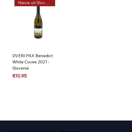
Nieuw uit Slovenië
DVERI PAX Benedict
White Cuvee 2021 -
Slovenië
Price
€10.95
Services
Professional wine knowledge and passion for wine in the heart of Breda.