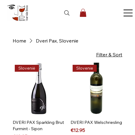
Home
Dveri Pax, Slovenie
9 products
Filter & Sort
Slovenië
Slovenie
DVERI PAX Sparkling Brut
DVERI PAX Welschriesling
Furmint - Sipon
Price
€12.95