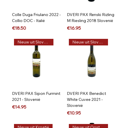
Colle Duga Friulano 2022 -
DVERI PAX Renski Rizling
Collio DOC - Italië
M Riesling 2018 Slovenië
Price
Price
€18.50
€16.95
Nieuw uit Slovenië
Nieuw uit Slovenië
DVERI PAX Sipon Furmint
DVERI PAX Benedict
2021 - Slovenië
White Cuvee 2021 -
Slovenië
Price
€14.95
Price
€10.95
Nieuw uit Kroatië
Nieuw uit Oostenrijk