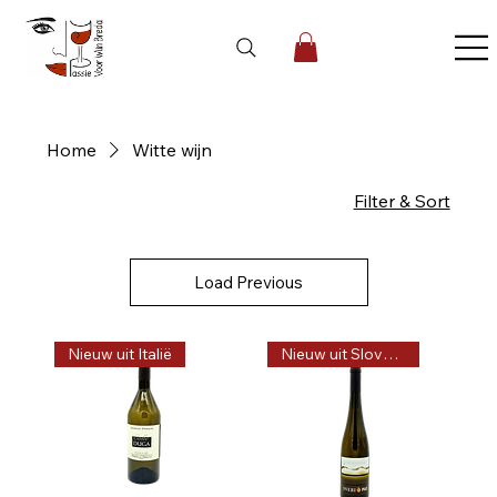
Home
Witte wijn
41 products
Filter & Sort
Load Previous
Nieuw uit Italië
Nieuw uit Slovenië