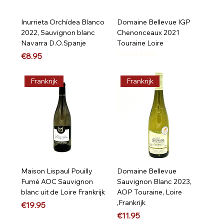
Inurrieta Orchídea Blanco
Domaine Bellevue IGP
2022, Sauvignon blanc
Chenonceaux 2021
Navarra D.O.Spanje
Touraine Loire
Out of stock
Price
€8.95
Frankrijk
Frankrijk
Maison Lispaul Pouilly
Domaine Bellevue
Fumé AOC Sauvignon
Sauvignon Blanc 2023,
blanc uit de Loire Frankrijk
AOP Touraine, Loire
,Frankrijk
Price
€19.95
Price
€11.95