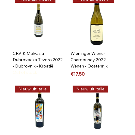
CRVIK Malvasia
Wieninger Wiener
Dubrovacka Tezoro 2022
Chardonnay 2022 -
- Dubrovnik - Kroatië
Wenen - Oostenrijk
Out of stock
Price
€17.50
Nieuw uit Italie
Nieuw uit Italie