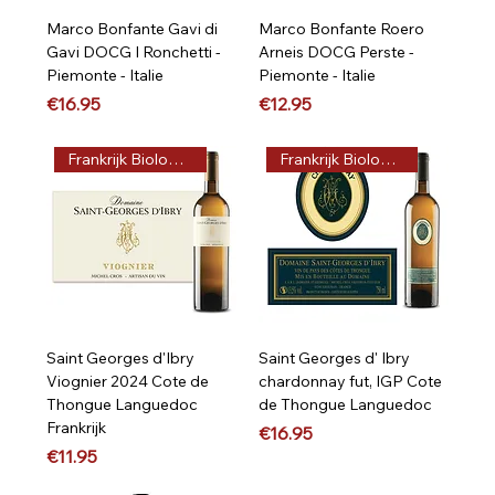
Marco Bonfante Gavi di
Marco Bonfante Roero
Gavi DOCG I Ronchetti -
Arneis DOCG Perste -
Piemonte - Italie
Piemonte - Italie
Price
Price
€16.95
€12.95
Frankrijk Biologisch
Frankrijk Biologisch
Saint Georges d'Ibry
Saint Georges d' Ibry
Viognier 2024 Cote de
chardonnay fut, IGP Cote
Thongue Languedoc
de Thongue Languedoc
Frankrijk
Price
€16.95
Price
€11.95