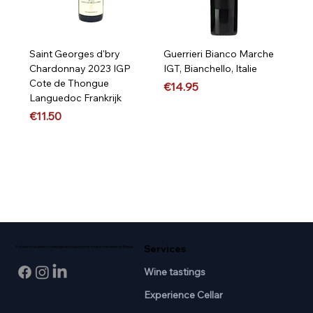
Saint Georges d'bry
Guerrieri Bianco Marche
Chardonnay 2023 IGP
IGT, Bianchello, Italie
Cote de Thongue
Price
€14.95
Languedoc Frankrijk
Price
€11.50
Services
Professional wine knowledge and passion for wine in the heart of Breda.
Wine tastings
Experience Cellar