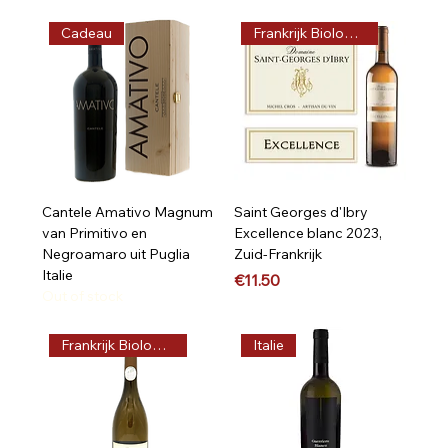
Cadeau
Frankrijk Biologisch
Cantele Amativo Magnum
Saint Georges d'Ibry
van Primitivo en
Excellence blanc 2023,
Negroamaro uit Puglia
Zuid-Frankrijk
Italie
Price
€11.50
Out of stock
Frankrijk Biologisch
Italie