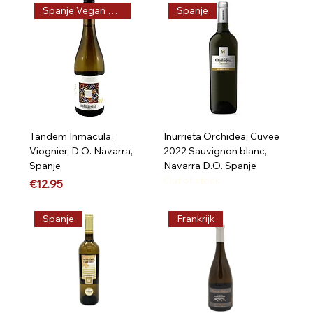
Spanje Vegan & Biologisch
Spanje
Tandem Inmacula,
Inurrieta Orchidea, Cuvee
Viognier, D.O. Navarra,
2022 Sauvignon blanc,
Spanje
Navarra D.O. Spanje
Out of stock
Price
€12.95
Spanje
Frankrijk