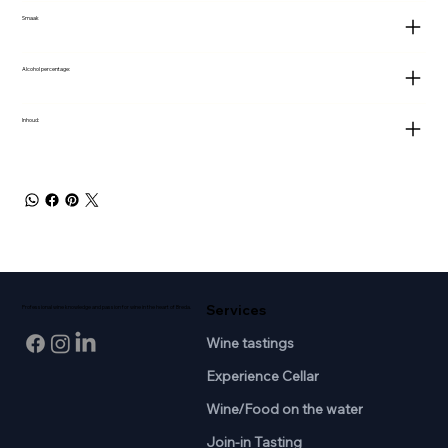
Smaak
Alcohol percentage:
Inhoud:
Services
Professional wine knowledge and passion for wine in the heart of Breda.
Wine tastings
Experience Cellar
Wine/Food on the water
Join-in Tasting