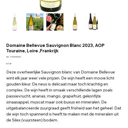
Domaine Bellevue Sauvignon Blanc 2023, AOP
Touraine, Loire ,Frankrijk
SKU
SKU:
8711000491362
8711000491362
Price
€11.95
Deze overheerlijke Sauvignon blanc van Domaine Bellevue
wint elk jaar weer vele prijzen. De wijn heeft een mooie licht
gouden kleur. De neus is delicaat maar toch krachtig en
complex. De wijn heeft in smaak verschillende lagen zoals
passievrucht, ananas, mango, grapefruit, gekonfijte
sinaasappel, muscat maar ook buxus en mineralen. De
uitgebalanceerde zuurgraad geeft frisheid aan het geheel. Dat
de wijn toch spannend is heeft te maken met de mineralen uit
de Silex (vuursteen) bodem.