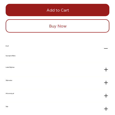
Add to Cart
Buy Now
Druif
Sauvignon Blanc
Label/Wijnhuis
Wijnmaker
Afkomstig uit
Wijn