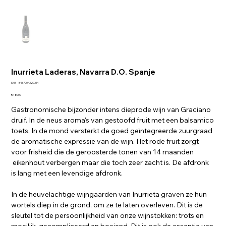
Inurrieta Laderas, Navarra D.O. Spanje
SKU
SKU:
8437004327314
8437004327314
Price
€18.50
Gastronomische bijzonder intens dieprode wijn van Graciano
druif. In de neus aroma's van gestoofd fruit met een balsamico
toets. In de mond versterkt de goed geïntegreerde zuurgraad
de aromatische expressie van de wijn. Het rode fruit zorgt
voor frisheid die de geroosterde tonen van 14 maanden
eikenhout verbergen maar die toch zeer zacht is. De afdronk
is lang met een levendige afdronk.
In de heuvelachtige wijngaarden van Inurrieta graven ze hun
wortels diep in de grond, om ze te laten overleven. Dit is de
sleutel tot de persoonlijkheid van onze wijnstokken: trots en