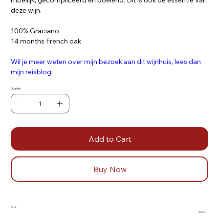
moeilijk, gecompliceerd en boeiend. Dit is ook de essentie van
deze wijn.
100% Graciano
14 months French oak
Wil je meer weten over mijn bezoek aan dit wijnhuis, lees dan
mijn reisblog.
Quantity
Add to Cart
Buy Now
Druif