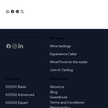
Services
Professional wine knowledge and passion for wine in the heart of Breda.
Wine tastings
Experience Cellar
Wine/Food on the water
Join-in Tasting
Courses
Information
SDEN1 Basis
About us
Blog
SDEN2 Advanced
Guestbook
Terms and Conditions
SDEN3 Expert
Return policy