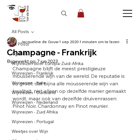
All Posts
Jacqueline de Gouw
1 sep 2020
1 minuten om te lezen
All Posts
Champagne - Frankrijk
Agenda
Bijgewerkt op:
7 jun 2023
Wijnreizen door Europa-Zuid-Afrika
Champagne blijft de meest prestigieuze 
Wijnreizen - Frankrijk
mousserende wijn van de wereld. De reputatie is 
Wijnreizen - Italie
zo groot, dat bijna alle mousserende wijn van 
kwaliteit, niet alleen op dezelfde manier gemaakt 
Wijnreizen - Duitsland
wordt, maar ook van dezelfde druivenrassen: 
Wijnreizen - Nederland
Pinot Noir, Chardonnay en Pinot meunier.
Wijnreizen - Zuid Afrika
Wijnreizen - Portugal
Weetjes over Wijn