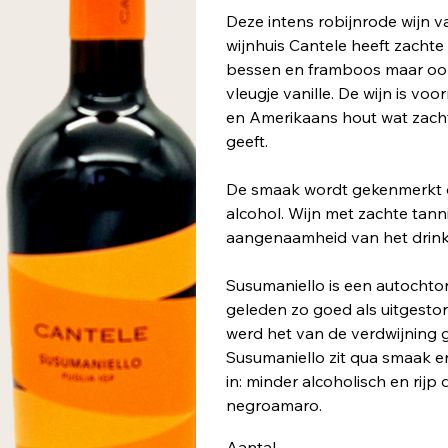
Deze intens robijnrode wijn v
wijnhuis Cantele heeft zachte 
bessen en framboos maar ook 
vleugje vanille. De wijn is voo
en Amerikaans hout wat zacht
geeft.
De smaak wordt gekenmerkt 
alcohol. Wijn met zachte tann
aangenaamheid van het drink
Susumaniello is een autochtone
geleden zo goed als uitgesto
werd het van de verdwijning 
Susumaniello zit qua smaak e
in: minder alcoholisch en rij
negroamaro.
Aantal