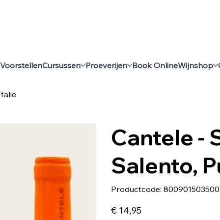
Voorstellen
Cursussen
Proeverijen
Book Online
Wijnshop
talie
Cantele - 
Salento, Pu
Productcode
Productcode:
800901503500
8009015035009
Prijs
€ 14,95