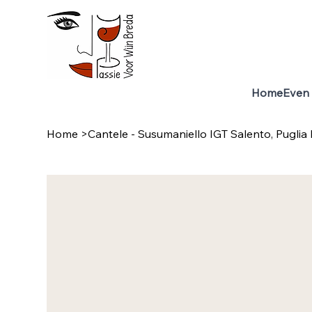
Home
Even 
Home
>
Cantele - Susumaniello IGT Salento, Puglia I