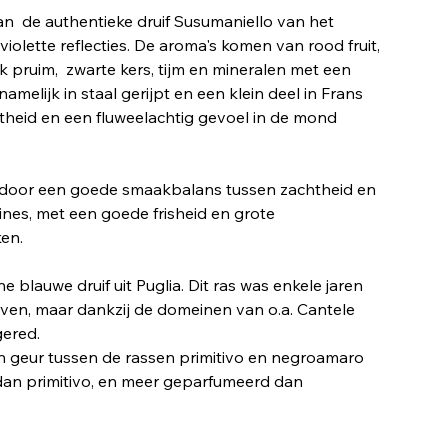
an de authentieke druif Susumaniello van het
violette reflecties. De aroma's komen van rood fruit,
pruim, zwarte kers, tijm en mineralen met een
rnamelijk in staal gerijpt en een klein deel in Frans
heid en een fluweelachtig gevoel in de mond
door een goede smaakbalans tussen zachtheid en
ines, met een goede frisheid en grote
en.
 blauwe druif uit Puglia. Dit ras was enkele jaren
rven, maar dankzij de domeinen van o.a. Cantele
gered.
n geur tussen de rassen primitivo en negroamaro
p dan primitivo, en meer geparfumeerd dan