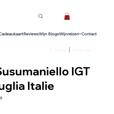
Cadeaukaart
Reviews
Wijn Blogs
Wijnreizen
Contact
Vorige
Volgende
Susumaniello IGT
glia Italie
9