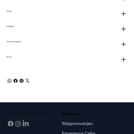
Smaak
Houtrijping
Alcohol percentage:
Inhoud:
Services
Professionele wijnkennis en passie voor wijn in het hart van Breda.
Wijnproeverijen
Experience Cellar