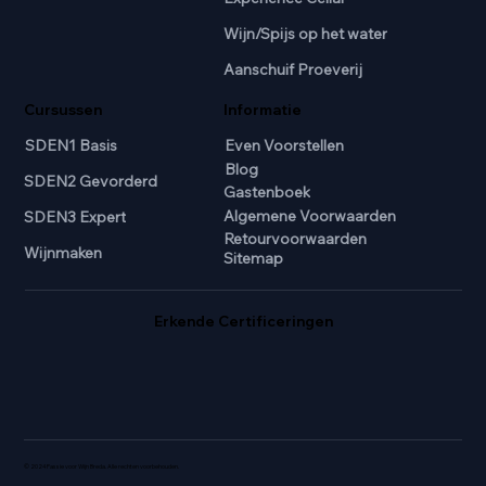
Wijn/Spijs op het water
Aanschuif Proeverij
Cursussen
Informatie
SDEN1 Basis
Even Voorstellen
Blog
SDEN2 Gevorderd
Gastenboek
Algemene Voorwaarden
SDEN3 Expert
Retourvoorwaarden
Wijnmaken
Sitemap
Erkende Certificeringen
© 2024 Passie voor Wijn Breda. Alle rechten voorbehouden.