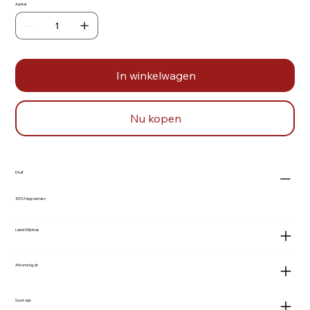
Aantal
In winkelwagen
Nu kopen
Druif
100% Negroamaro
Label/Wijnhuis
Afkomstig uit
Soort wijn