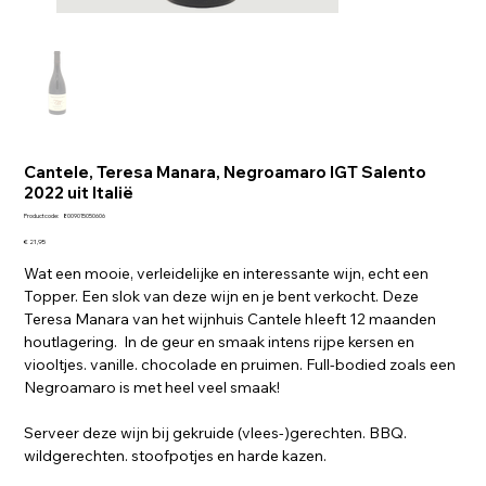
Cantele, Teresa Manara, Negroamaro IGT Salento
2022 uit Italië
Productcode
Productcode:
8009015050606
8009015050606
Prijs
€ 21,95
Wat een mooie, verleidelijke en interessante wijn, echt een
Topper. Een slok van deze wijn en je bent verkocht. Deze
Teresa Manara van het wijnhuis Cantele hIeeft 12 maanden
houtlagering. In de geur en smaak intens rijpe kersen en
viooltjes. vanille. chocolade en pruimen. Full-bodied zoals een
Negroamaro is met heel veel smaak!
Serveer deze wijn bij gekruide (vlees-)gerechten. BBQ.
wildgerechten. stoofpotjes en harde kazen.