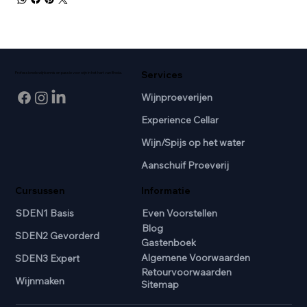
Services
Professionele wijnkennis en passie voor wijn in het hart van Breda.
Wijnproeverijen
Experience Cellar
Wijn/Spijs op het water
Aanschuif Proeverij
Cursussen
Informatie
SDEN1 Basis
Even Voorstellen
Blog
SDEN2 Gevorderd
Gastenboek
Algemene Voorwaarden
SDEN3 Expert
Retourvoorwaarden
Wijnmaken
Sitemap