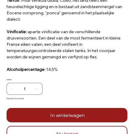
Terroir:
Friuli Venezia Giulia, Collio, het land heeft een
heuvelachtige ligging en is bestaat uit zandsteenmergel van
Eocene oorsprong, "ponca" genoemd in het plaatselijke
dialect.
Vinificatie:
aparte vinificatie van de verschillende
druivensoorten. Een deel van de most fermenteert in kleine
Franse eiken vaten, een deel vinifieert in
temperatuurgecontroleerde stalen tanks. In het voorjaar
worden de wijnen gemengd en verfijnd op fles.
Alcoholpercentage:
14,5%
Aantal
Nog maar 1 op voorraad
In winkelwagen
Nu kopen