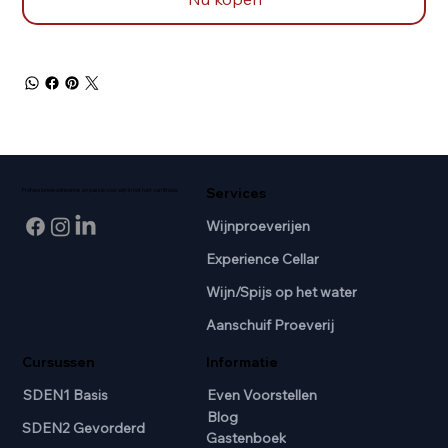
Services
Professionele wijnkennis en passie voor wijn in het hart van Breda.
Wijnproeverijen
Experience Cellar
Wijn/Spijs op het water
Aanschuif Proeverij
Cursussen
Informatie
SDEN1 Basis
Even Voorstellen
Blog
SDEN2 Gevorderd
Gastenboek