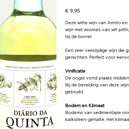
Prijs
€ 9,95
Deze witte wijn van Arinto en
wijn met aroma's van wit pitfr
bij de borrel.
Een zeer veelzijdige wijn die g
gerechten. Perfect voor eenvo
Vinificatie
De oogst vond plaats midden s
Bij de bereiding van deze wij
gebruikt.
Bodem en Klimaat
Bodems van sedimentaire oor
kalksteen-gehalte. Het klimaa