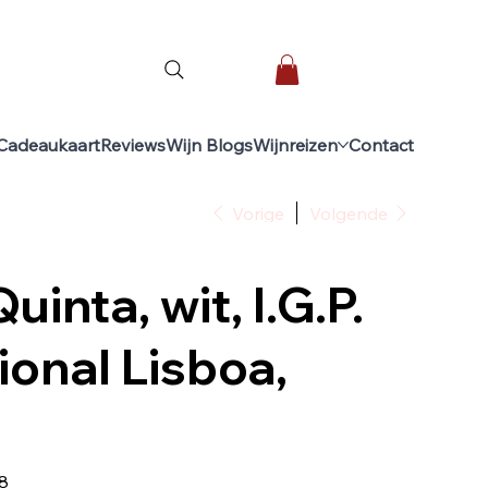
Cadeaukaart
Reviews
Wijn Blogs
Wijnreizen
Contact
Vorige
Volgende
uinta, wit, I.G.P.
onal Lisboa,
8