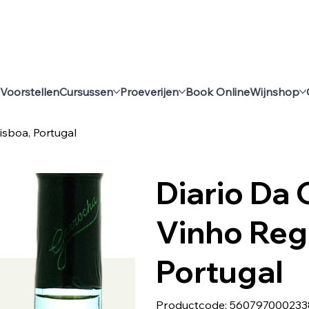
Voorstellen
Cursussen
Proeverijen
Book Online
Wijnshop
Lisboa, Portugal
Diario Da Q
Vinho Regi
Portugal
Productcode
Productcode:
560797000233
5607970002338