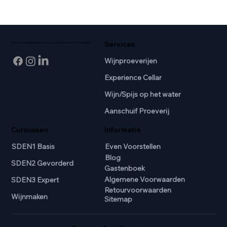
Services
Professionele wijnkennis en passie voor wijn in het hart van Breda.
Wijnproeverijen
Experience Cellar
Wijn/Spijs op het water
Aanschuif Proeverij
Cursussen
Informatie
SDEN1 Basis
Even Voorstellen
Blog
SDEN2 Gevorderd
Gastenboek
Algemene Voorwaarden
SDEN3 Expert
Retourvoorwaarden
Wijnmaken
Sitemap