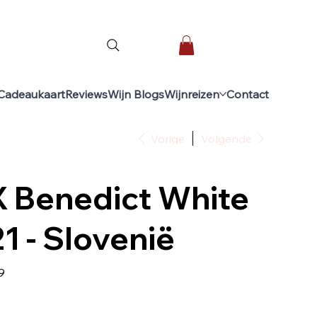
Cadeaukaart
Reviews
Wijn Blogs
Wijnreizen
Contact
Vorige
Volgende
 Benedict White
1 - Slovenië
9