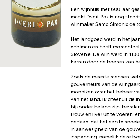
Een wijnhuis met 800 jaar ges
maakt.Dveri-Pax is nog stee
wijnmaker Samo Simonic de to
Het landgoed werd in het ja
edelman en heeft momenteel 
Slovenië. De wijn werd in 11
karren door de boeren van h
Zoals de meeste mensen wete
gouverneurs van de wijngaarde
monniken over het beheer va
van het land. Ik citeer uit d
bijzonder belang zijn, bevele
trouw en ijver uit te voeren, 
gedaan, dat het eerste snoei
in aanwezigheid van de gouve
inspanning; namelijk deze twe