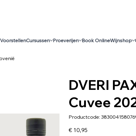
Voorstellen
Cursussen
Proeverijen
Book Online
Wijnshop
ovenië
DVERI PAX
Cuvee 202
Productcode
Productcode:
383004158076
3830041580769
Prijs
€ 10,95