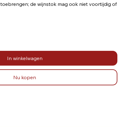
oebrengen; de wijnstok mag ook niet voortijdig of
 worden geplukt.
In winkelwagen
Nu kopen