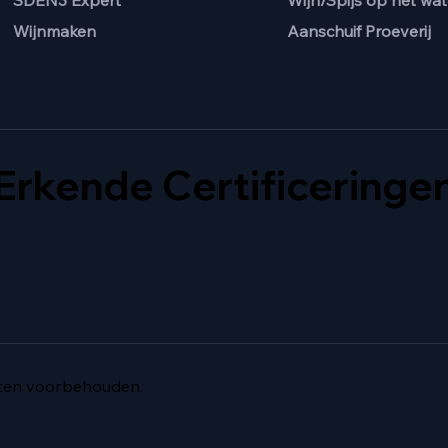
Wijn/Spijs op het wat
SDEN3 Expert
Aanschuif Proeverij
Wijnmaken
Erkende Certificeringe
hten voorbehouden.