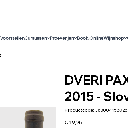
Voorstellen
Cursussen
Proeverijen
Book Online
Wijnshop
ë
DVERI PAX
2015 - Slo
Productcode
Productcode:
383004158025
3830041580257
Prijs
€ 19,95