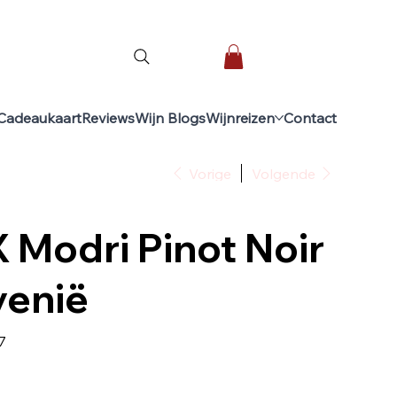
Cadeaukaart
Reviews
Wijn Blogs
Wijnreizen
Contact
Vorige
Volgende
 Modri Pinot Noir
venië
7