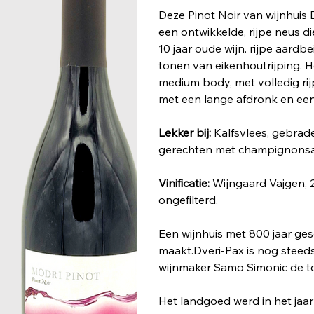
Deze Pinot Noir van wijnhuis 
een ontwikkelde, rijpe neus die
10 jaar oude wijn. rijpe aardb
tonen van eikenhoutrijping. He
medium body, met volledig rij
met een lange afdronk en ee
Lekker bij:
Kalfsvlees, gebrade
gerechten met champignons
Vinificatie:
Wijngaard Vajgen, 
ongefilterd.
Een wijnhuis met 800 jaar ges
maakt.Dveri-Pax is nog stee
wijnmaker Samo Simonic de to
Het landgoed werd in het ja