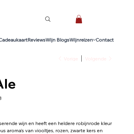
Cadeaukaart
Reviews
Wijn Blogs
Wijnreizen
Contact
Vorige
Volgende
Ale
3
sserende wijn en heeft een heldere robijnrode kleur
eus aroma’s van viooltjes, rozen, zwarte kers en