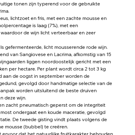
uitige tonen zijn typerend voor de gebruikte
ima.
eus, lichtzoet en fris, met een zachte mousse en
holpercentage is laag (7%), met een
 waardoor de wijn licht verteerbaar en zeer
eels gefermenteerde, licht mousserende rode wijn.
lend van Sangiovese en Lacrima, afkomstig van 15
wijngaarden liggen noordoostelijk gericht met een
en per hectare. Per plant wordt circa 2 tot 3 kg
d aan de oogst in september worden de
tgedund, gevolgd door handmatige selectie van de
 aanpak worden uitsluitend de beste druiven
n deze wijn.
n zacht pneumatisch geperst om de integriteit
e most ondergaat een koude maceratie, gevolgd
tatie. De tweede gisting vindt plaats volgens de
e mousse (bubbel) te creëren.
ervoor dat het natuurlijke fruitkarakter behouden