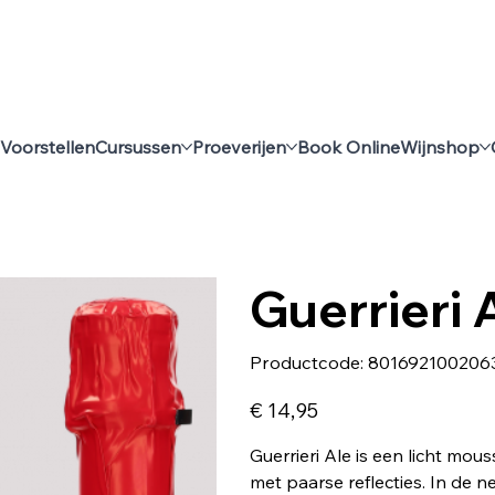
Voorstellen
Cursussen
Proeverijen
Book Online
Wijnshop
Guerrieri 
Productcode
Productcode:
801692100206
8016921002063
Prijs
€ 14,95
Guerrieri Ale is een licht mou
met paarse reflecties. In de n