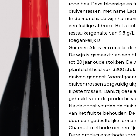
rode bes. Deze bloemige en fr
druivenrassen, met name Lacr
In de mond is de wijn harmoni
een fruitige afdronk. Het alco
restsuikergehalte van 9,5 g/L,
toegankelijk is​.
Guerrieri Ale is een unieke d
De wijn is gemaakt van een b
tot 20 jaar oude stokken. De 
plantdichtheid van 3300 stokk
druiven geoogst. Voorafgaan
druiventrossen zorgvuldig ui
rijpste trossen. Dankzij deze
gebruikt voor de productie va
Na de oogst worden de druive
van het fruit te behouden. D
door een gedeeltelijke fermen
Charmat-methode om een fijn
Deze productiemethode zorgt 