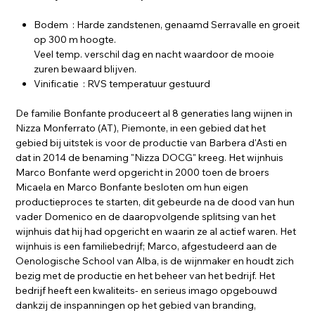
Bodem : Harde zandstenen, genaamd Serravalle en groeit
op 300 m hoogte.
Veel temp. verschil dag en nacht waardoor de mooie
zuren bewaard blijven.
Vinificatie : RVS temperatuur gestuurd
De familie Bonfante produceert al 8 generaties lang wijnen in
Nizza Monferrato (AT), Piemonte, in een gebied dat het
gebied bij uitstek is voor de productie van Barbera d'Asti en
dat in 2014 de benaming "Nizza DOCG" kreeg. Het wijnhuis
Marco Bonfante werd opgericht in 2000 toen de broers
Micaela en Marco Bonfante besloten om hun eigen
productieproces te starten, dit gebeurde na de dood van hun
vader Domenico en de daaropvolgende splitsing van het
wijnhuis dat hij had opgericht en waarin ze al actief waren. Het
wijnhuis is een familiebedrijf; Marco, afgestudeerd aan de
Oenologische School van Alba, is de wijnmaker en houdt zich
bezig met de productie en het beheer van het bedrijf. Het
bedrijf heeft een kwaliteits- en serieus imago opgebouwd
dankzij de inspanningen op het gebied van branding,