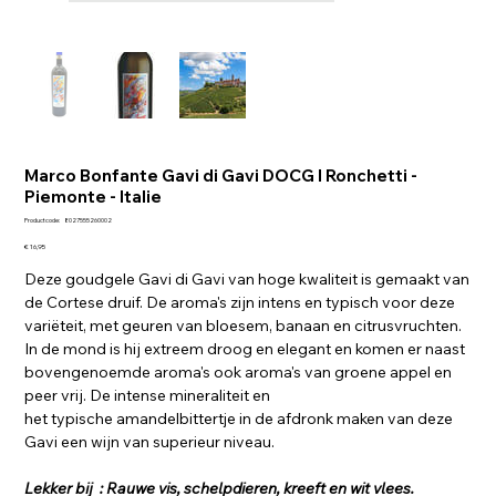
Marco Bonfante Gavi di Gavi DOCG I Ronchetti -
Piemonte - Italie
Productcode
Productcode:
8027555260002
8027555260002
Prijs
€ 16,95
Deze goudgele Gavi di Gavi van hoge kwaliteit is gemaakt van
de Cortese druif. De aroma's zijn intens en typisch voor deze
variëteit, met geuren van bloesem, banaan en citrusvruchten.
In de mond is hij extreem droog en elegant en komen er naast
bovengenoemde aroma's ook aroma's van groene appel en
peer vrij. De intense mineraliteit en
het typische amandelbittertje in de afdronk maken van deze
Gavi een wijn van superieur niveau.
Lekker bij : Rauwe vis, schelpdieren, kreeft en wit vlees.