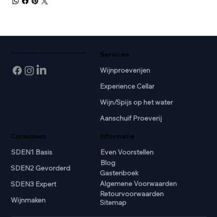
Services
Professionele wijnkennis en passie voor wijn in het hart van Breda.
Wijnproeverijen
Experience Cellar
Wijn/Spijs op het water
Aanschuif Proeverij
Cursussen
Informatie
SDEN1 Basis
Even Voorstellen
Blog
SDEN2 Gevorderd
Gastenboek
Algemene Voorwaarden
SDEN3 Expert
Retourvoorwaarden
Wijnmaken
Sitemap